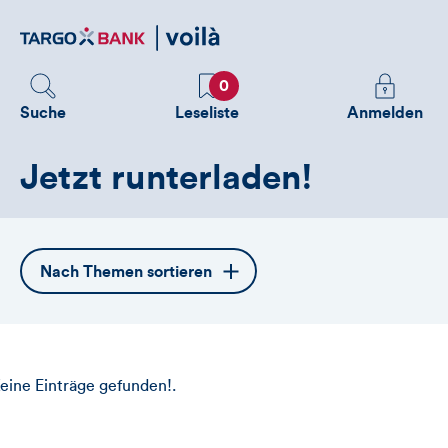
Direktlink
zum
Inhalt
Favoriten
Melden
0
Sie
Suche
Leseliste
Anmelden
sich
an
Jetzt runterladen!
um
zusätzliche
Informatione
zu
Öffnet
Nach Themen sortieren
sehen
die
Themennavigation
eine Einträge gefunden!.