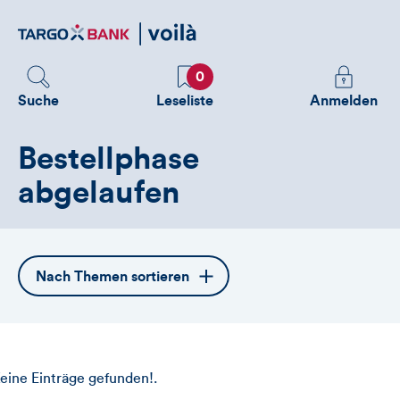
Direktlink
zum
Inhalt
Favoriten
Melden
0
Sie
Suche
Leseliste
Anmelden
sich
an
Bestellphase
um
zusätzliche
abgelaufen
Informatione
zu
sehen
Öffnet
Nach Themen sortieren
die
Themennavigation
eine Einträge gefunden!.