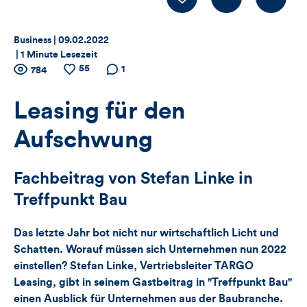
LIKE
Thema:
Datum:
Business |
09.02.2022
|
1 Minute Lesezeit
Zähler
55
Anzahl
Anzahl
Anzahl der
1
784
der
der
Kommentare
für
Views
Likes
Leasing für den
Views,
Aufschwung
Likes
Fachbeitrag von Stefan Linke in
und
Treffpunkt Bau
Kommentare
Das letzte Jahr bot nicht nur wirtschaftlich Licht und
dieses
Schatten. Worauf müssen sich Unternehmen nun 2022
einstellen? Stefan Linke, Vertriebsleiter TARGO
Artikels
Leasing, gibt in seinem Gastbeitrag in "Treffpunkt Bau"
einen Ausblick für Unternehmen aus der Baubranche.