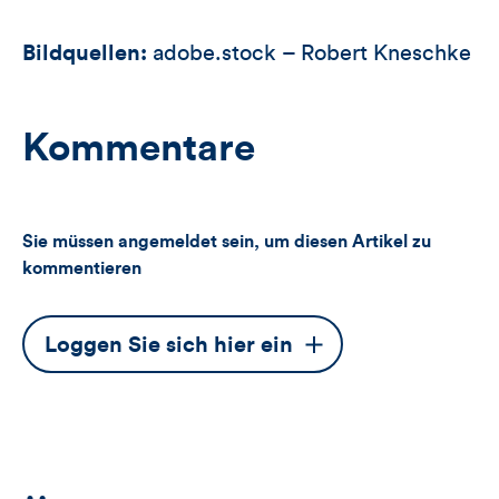
Bildquellen:
adobe.stock – Robert Kneschke
Kommentare
Sie müssen angemeldet sein, um diesen Artikel zu
kommentieren
Dieser
Loggen Sie sich hier ein
Button
öffnet
das
Anmeldeformular