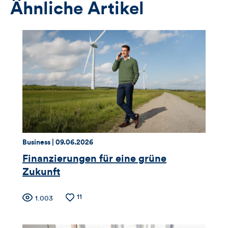
Ähnliche Artikel
Thema:
Datum:
Business |
09.06.2026
Finanzierungen für eine grüne
Zukunft
Zähler
Anzahl
11
Anzahl
1.003
der
der
für
Likes
Views