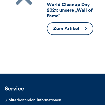
World Cleanup Day
für
Views
Likes
2021: unsere „Wall of
Views,
Fame”
Likes
World
Zum Artikel
und
Cleanup
Day
Kommentare
2021:
dieses
unsere
„Wall
Artikels
of
Fame”
Service
Mitarbeitenden-Informationen