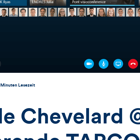
 Minuten Lesezeit
lle Chevelard 