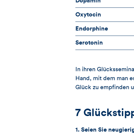
Dopamin
Oxytocin
Endorphine
Serotonin
In ihren Glückssemin
Hand, mit dem man es 
Glück zu empfinden un
7 Glückstipp
1. Seien Sie neugieri