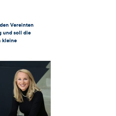
Likes
und
 den Vereinten
g und soll die
Kommentare
 kleine
dieses
Artikels