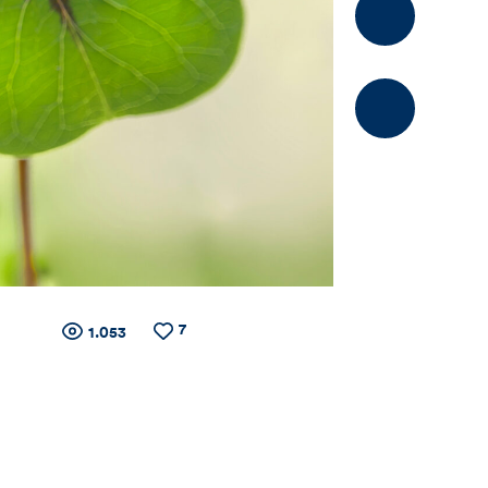
Kommentier
7
Zähler
Anzahl
Anzahl
1.053
der
der
Views
Likes
für
Views,