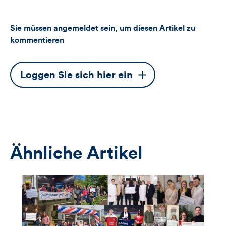
Sie müssen angemeldet sein, um diesen Artikel zu
kommentieren
Dieser
Loggen Sie sich hier ein
Button
öffnet
das
Anmeldeformular
Ähnliche Artikel