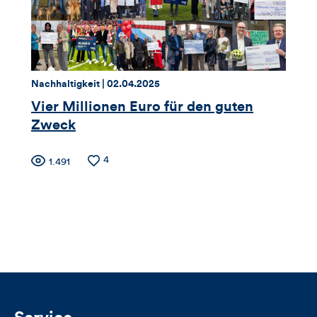
Thema:
Datum:
Nachhaltigkeit |
02.04.2025
Vier Millionen Euro für den guten
Zweck
Zähler
Anzahl
4
Anzahl
1.491
der
der
für
Likes
Views
Views,
Likes
und
Kommentare