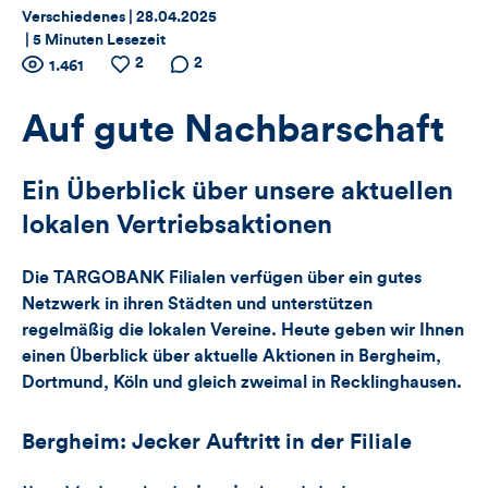
Thema:
Datum:
Verschiedenes |
28.04.2025
|
5 Minuten Lesezeit
Zähler
2
Anzahl
Anzahl
Anzahl der
2
1.461
der
der
Kommentare
für
Views
Likes
Auf gute Nachbarschaft
Views,
Ein Überblick über unsere aktuellen
Likes
lokalen Vertriebsaktionen
und
Die TARGOBANK Filialen verfügen über ein gutes
Kommentare
Netzwerk in ihren Städten und unterstützen
regelmäßig die lokalen Vereine. Heute geben wir Ihnen
dieses
einen Überblick über aktuelle Aktionen in Bergheim,
Dortmund, Köln und gleich zweimal in Recklinghausen.
Artikels
Bergheim: Jecker Auftritt in der Filiale