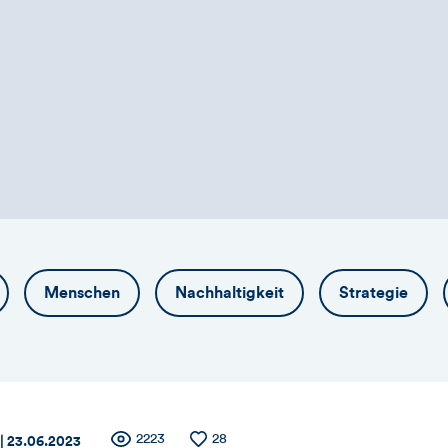
Menschen
Nachhaltigkeit
Strategie
Anzahl
2223
Anzahl
28
Datum:
|
23.06.2023