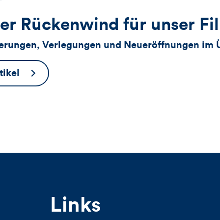
Zähler
der
der
Views
Likes
er Rückenwind für unser Fil
für
erungen, Verlegungen und Neueröffnungen im 
Views,
Frischer
ikel
Likes
Rückenwind
für
und
unser
Filialnetz
Kommentare
dieses
Artikels
Links