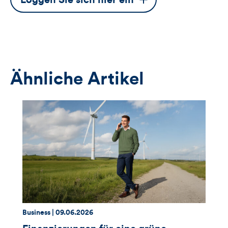
Button
öffnet
das
Anmeldeformular
Ähnliche Artikel
Thema:
Datum:
Business |
09.06.2026