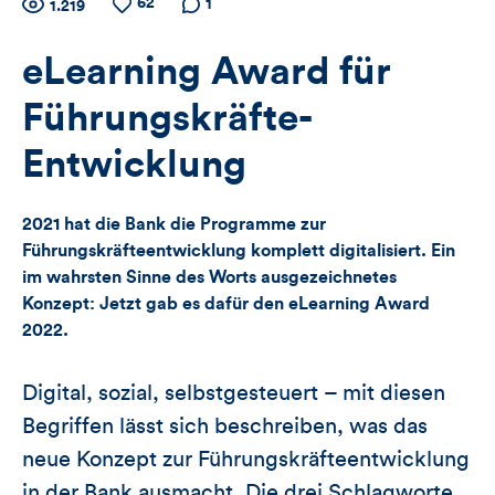
Zähler
62
Anzahl
Anzahl
Anzahl der
1
1.219
der
der
Kommentare
für
Views
Likes
eLearning Award für
Views,
Führungskräfte-
Likes
Entwicklung
und
2021 hat die Bank die Programme zur
Kommentare
Führungskräfteentwicklung komplett digitalisiert. Ein
im wahrsten Sinne des Worts ausgezeichnetes
dieses
Konzept: Jetzt gab es dafür den eLearning Award
Artikels
2022.
Digital, sozial, selbstgesteuert – mit diesen
Begriffen lässt sich beschreiben, was das
neue Konzept zur Führungskräfteentwicklung
in der Bank ausmacht. Die drei Schlagworte