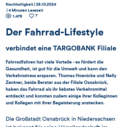
Thema:
Datum:
Nachhaltigkeit |
28.10.2024
|
4 Minuten Lesezeit
7
Zähler
Anzahl
1.478
Anzahl
der
der
für
Views
Likes
Der Fahrrad-Lifestyle
Views,
verbindet eine TARGOBANK Filiale
Likes
Fahrradfahren hat viele Vorteile - es fördert die
und
Gesundheit, ist gut für die Umwelt und kann den
Verkehrsstress ersparen. Thomas Hoenicke und Nelly
Kommentare
Zentner, beide Berater aus der Filiale Osnabrück,
dieses
haben das Fahrrad als ihr liebstes Verkehrsmittel
entdeckt und konnten zudem einige ihrer Kolleginnen
Artikels
und Kollegen mit ihrer Begeisterung anstecken.
Die Großstadt Osnabrück in Niedersachsen