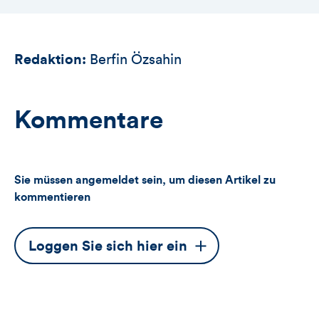
Redaktion:
Berfin Özsahin
Kommentare
Sie müssen angemeldet sein, um diesen Artikel zu
kommentieren
Dieser
Loggen Sie sich hier ein
Button
öffnet
das