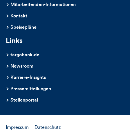
dieses
Mitarbeitenden-Informationen
Artikels
Kontakt
Speisepläne
Links
targobank.de
Newsroom
Karriere-Insights
Pressemitteilungen
Stellenportal
Impressum
Datenschutz