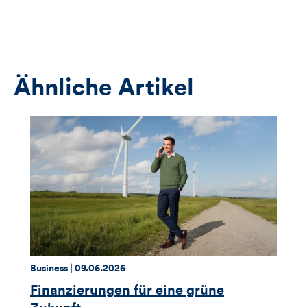
Button
öffnet
das
Anmeldeformular
Ähnliche Artikel
Thema:
Datum:
Business |
09.06.2026
Finanzierungen für eine grüne