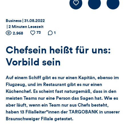
Kommentiere
LIKE
Thema:
Datum:
Business |
31.08.2022
|
2 Minuten Lesezeit
Zähler
73
Anzahl
Anzahl
Anzahl der
1
2.968
der
der
Kommentare
für
Views
Likes
Chefsein heißt für uns:
Views,
Vorbild sein
Likes
Auf einem Schiff gibt es nur einen Kapitän, ebenso im
und
Flugzeug, und im Restaurant gibt es nur einen
Küchenchef. Es scheint fast naturgemäß, dass in den
Kommentare
meisten Teams nur eine Person das Sagen hat. Wie es
dieses
aber läuft, wenn ein Team nur aus Chefs besteht,
haben 13 Filialleiter*innen der TARGOBANK in unserer
Artikels
Braunschweiger Filiale getestet.