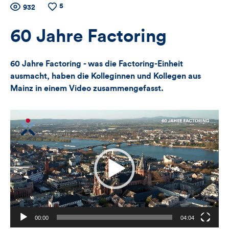
5
Zähler
Anzahl
932
Anzahl
der
der
für
Views
Likes
60 Jahre Factoring
Views,
60 Jahre Factoring - was die Factoring-Einheit
Likes
ausmacht, haben die Kolleginnen und Kollegen aus
Mainz in einem Video zusammengefasst.
und
Kommentare
Video-
Player
dieses
Artikels
00:00
04:04