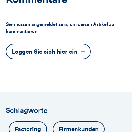
Sie müssen angemeldet sein, um diesen Artikel zu
kommentieren
Dieser
Loggen Sie sich hier ein
Button
öffnet
das
Anmeldeformular
Schlagworte
Factoring
Firmenkunden