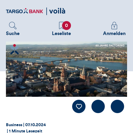
Direktlink
zum
Inhalt
Favoriten
Melden
0
Sie
Suche
Leseliste
Anmelden
sich
an
um
zusätzliche
Informatione
zu
sehen
Kommentiere
LIKE
Thema:
Datum:
Business |
07.10.2024
|
1 Minute Lesezeit