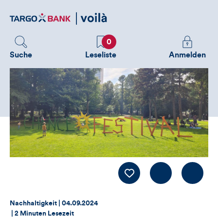
Direktlink
zum
Inhalt
Favoriten
Melden
0
Sie
Suche
Leseliste
Anmelden
sich
an
um
zusätzliche
Informatione
zu
sehen
Kommentiere
LIKE
Thema:
Datum:
Nachhaltigkeit |
04.09.2024
|
2 Minuten Lesezeit