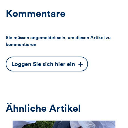
Kommentare
Sie müssen angemeldet sein, um diesen Artikel zu
kommentieren
Dieser
Loggen Sie sich hier ein
Button
öffnet
das
Anmeldeformular
Ähnliche Artikel