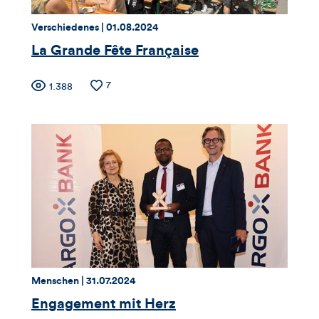
dieses
Thema:
Datum:
Verschiedenes |
01.08.2024
Artikels
La Grande Fête Française
Zähler
Anzahl
7
Anzahl
1.388
der
der
für
Likes
Views
Views,
Likes
und
Kommentare
dieses
Thema:
Datum:
Menschen |
31.07.2024
Artikels
Engagement mit Herz