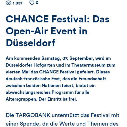
2
Zähler
Anzahl
1.057
Anzahl
der
der
für
Views
Likes
CHANCE Festival: Das
Views,
Open-Air Event in
Likes
Düsseldorf
und
Am kommenden Samstag, 07. September, wird im
Kommentare
Düsseldorfer Hofgarten und im Theatermuseum zum
vierten Mal das CHANCE Festival gefeiert. Dieses
dieses
deutsch-französische Fest, das die Freundschaft
zwischen beiden Nationen feiert, bietet ein
Artikels
abwechslungsreiches Programm für alle
Altersgruppen. Der Eintritt ist frei.
Die TARGOBANK unterstützt das Festival mit
einer Spende, da die Werte und Themen des