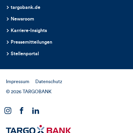
targobank.de
Newsroom
Karriere-Insights
Pressemitteilungen
Stellenportal
Impressum
Datenschutz
© 2026 TARGOBANK
Link
Link
Link
zu
zu
zu
unserem
unserem
unserem