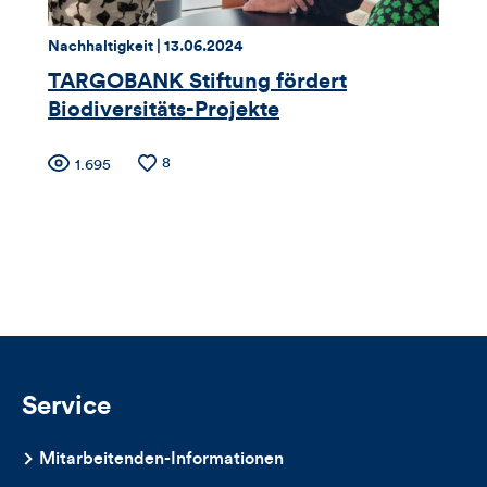
Thema:
Datum:
Nachhaltigkeit |
13.06.2024
TARGOBANK Stiftung fördert
Biodiversitäts-Projekte
Zähler
Anzahl
8
Anzahl
1.695
der
der
für
Likes
Views
Views,
Likes
und
Kommentare
Service
dieses
Mitarbeitenden-Informationen