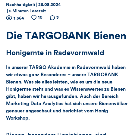
Thema:
Datum:
Nachhaltigkeit |
26.08.2024
|
5 Minuten Lesezeit
Zähler
10
Anzahl
Anzahl
Anzahl der
3
1.564
der
der
Kommentare
für
Views
Likes
Die TARGOBANK Bienen
Views,
Honigernte in Radevormwald
Likes
In unserer TARGO Akademie in Radevormwald haben
und
wir etwas ganz Besonderes – unsere TARGOBANK
Kommentare
Bienen. Was sie alles leisten, wie es um die neue
Honigernte steht und was es Wissenswertes zu Bienen
dieses
gibt, haben wir herausgefunden. Auch der Bereich
Marketing Data Analytics hat sich unsere Bienenvölker
Artikels
genauer angeschaut und berichtet vom Honig
Workshop.