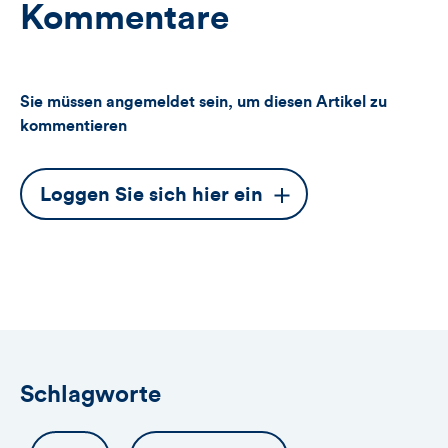
Kommentare
Sie müssen angemeldet sein, um diesen Artikel zu
kommentieren
Dieser
Loggen Sie sich hier ein
Button
öffnet
das
Anmeldeformular
Schlagworte