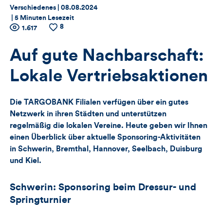
Thema:
Datum:
Verschiedenes |
08.08.2024
|
5 Minuten Lesezeit
8
Zähler
Anzahl
1.617
Anzahl
der
der
für
Views
Likes
Auf gute Nachbarschaft:
Views,
Lokale Vertriebsaktionen
Likes
Die TARGOBANK Filialen verfügen über ein gutes
und
Netzwerk in ihren Städten und unterstützen
regelmäßig die lokalen Vereine. Heute geben wir Ihnen
Kommentare
einen Überblick über aktuelle Sponsoring-Aktivitäten
in Schwerin, Bremthal, Hannover, Seelbach, Duisburg
dieses
und Kiel.
Artikels
Schwerin: Sponsoring beim Dressur- und
Springturnier