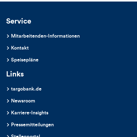
und
Kommentare
Service
dieses
Mitarbeitenden-Informationen
Artikels
Kontakt
Speisepläne
Links
targobank.de
Newsroom
Karriere-Insights
Pressemitteilungen
Stellenportal