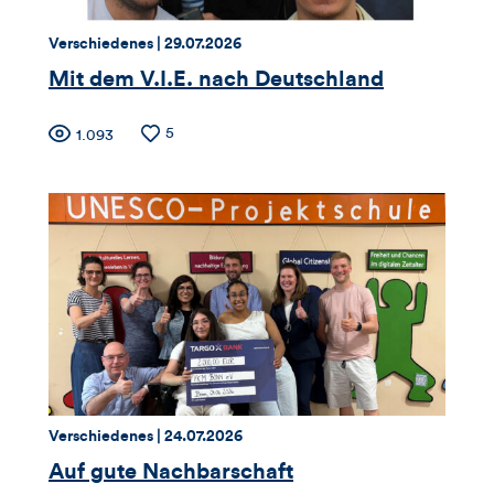
Thema:
Datum:
Verschiedenes |
29.07.2026
Mit dem V.I.E. nach Deutschland
Zähler
Anzahl
5
Anzahl
1.093
der
der
für
Likes
Views
Views,
Likes
und
Kommentare
dieses
Thema:
Datum:
Verschiedenes |
24.07.2026
Artikels
Auf gute Nachbarschaft