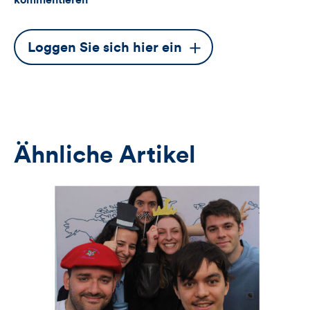
kommentieren
Dieser
Loggen Sie sich hier ein
Button
öffnet
das
Anmeldeformular
Ähnliche Artikel