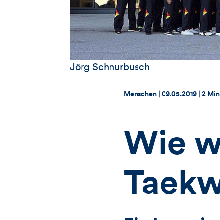
Jörg Schnurbusch
Thema:
Datum:
Menschen |
09.05.2019
|
2 Min
Wie wa
Taek