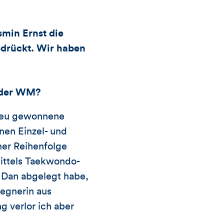
Kommentare
smin Ernst die
dieses
drückt. Wir haben
Artikels
i der WM?
 neu gewonnene
nen Einzel- und
ner Reihenfolge
mittels Taekwondo-
. Dan abgelegt habe,
Gegnerin aus
g verlor ich aber