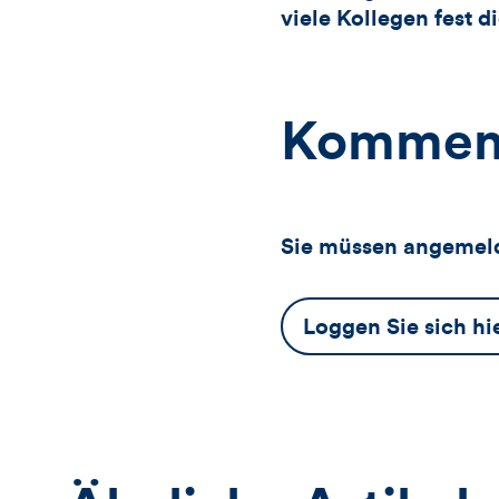
viele Kollegen fest 
Kommen
Sie müssen angemeld
Dieser
Loggen Sie sich hi
Button
öffnet
das
Anmeldeformular