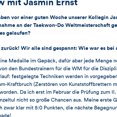
ew mit Jasmin Ernst
ben vor einer guten Woche unserer Kollegin Ja
lnahme an der Taekwon-Do Weltmeisterschaft ge
 es gelaufen?
zurück! Wir alle sind gespannt: Wie war es be
 keine Medaille im Gepäck, dafür aber jede Menge
von den Bundestrainern für die WM für die Diszipli
nlauf: festgelegte Techniken werden in vorgegebe
am-Kraftbruch (Zerstören von Kunststoffbrettern 
worden. Da ich erst im Februar die Prüfung zum II
inzeltul nicht so große Chancen aus. Meine erste 
ch zwar klar mit 5:0 Punkten, die nächste Begegnun
hade!