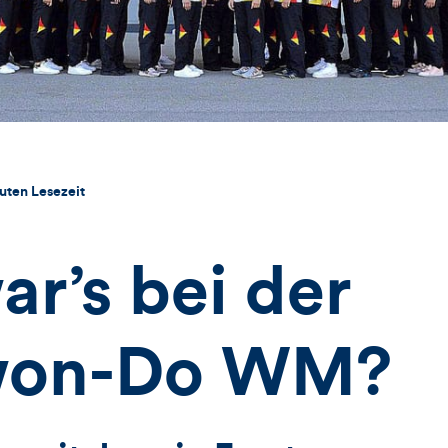
uten Lesezeit
r’s bei der
won-Do WM?