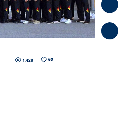
Kommentier
63
Zähler
Anzahl
Anzahl
1.428
der
der
Views
Likes
für
Views,
Likes
und