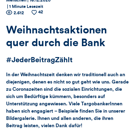
Thema:
Datum:
Menschen |
16.12.2020
|
1 Minute Lesezeit
42
Zähler
Anzahl
2.612
Anzahl
der
der
für
Views
Likes
Weihnachtsaktionen
Views,
quer durch die Bank
Likes
#JederBeitragZählt
und
In der Weihnachtszeit denken wir traditionell auch an
Kommentare
diejenigen, denen es nicht so gut geht wie uns. Gerade
zu Coronazeiten sind die sozialen Einrichtungen, die
dieses
sich um Bedürftige kümmern, besonders auf
Artikels
Unterstützung angewiesen. Viele TargobankerInnen
haben sich engagiert – Beispiele finden Sie in unserer
Bildergalerie. Ihnen und allen anderen, die ihren
Beitrag leisten, vielen Dank dafür!