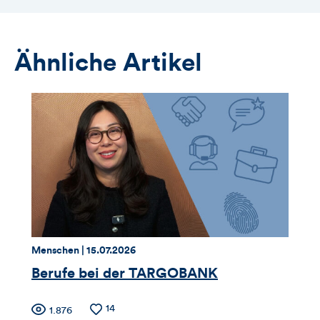
Ähnliche Artikel
Thema:
Datum:
Menschen |
15.07.2026
Berufe bei der TARGOBANK
Zähler
Anzahl
14
Anzahl
1.876