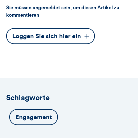
Sie müssen angemeldet sein, um diesen Artikel zu
kommentieren
Dieser
Loggen Sie sich hier ein
Button
öffnet
das
Anmeldeformular
Schlagworte
Engagement