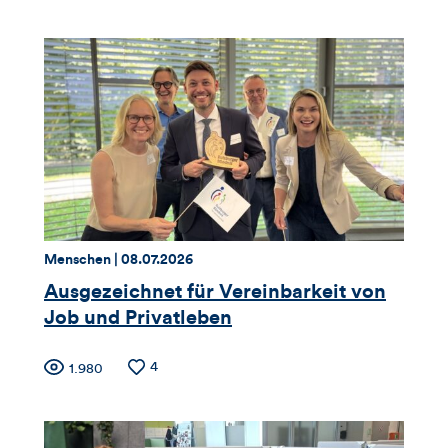
der
der
für
Likes
Views
Views,
Likes
und
Kommentare
dieses
Thema:
Datum:
Menschen |
08.07.2026
Artikels
Ausgezeichnet für Vereinbarkeit von
Job und Privatleben
Zähler
Anzahl
4
Anzahl
1.980
der
der
für
Likes
Views