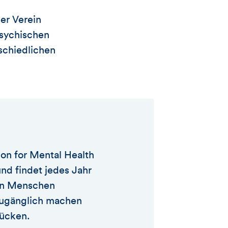
dieses
er Verein
Artikels
psychischen
schiedlichen
on for Mental Health
d findet jedes Jahr
von Menschen
zugänglich machen
rücken.