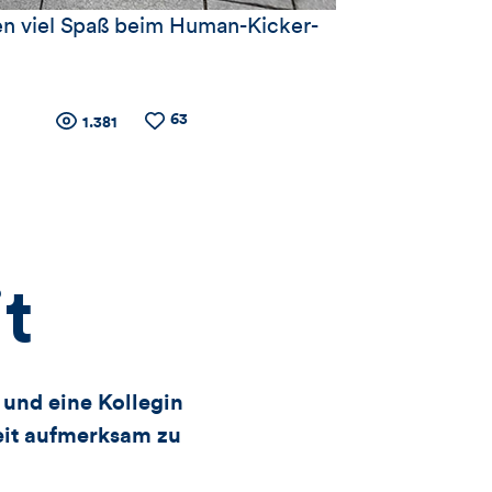
ten viel Spaß beim Human-Kicker-
63
Zähler
Anzahl
Anzahl
1.381
der
der
Views
Likes
für
Views,
t
Likes
und
und eine Kollegin
eit aufmerksam zu
Kommentare