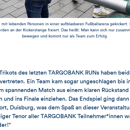
mit lebenden Personen in einer aufblasbaren Fußballarena gekickert. D
den an der Kickerstange fixiert. Das heißt: Man kann sich nur zusamm
bewegen und kommt nur als Team zum Erfolg.
 Trikots des letzten TARGOBANK RUNs haben bei
treten. Ein Team kam sogar ungeschlagen bis ins
nem spannenden Match aus einem klaren Rückstand 
und ins Finale einziehen. Das Endspiel ging dann l
rt, Duisburg, was dem Spaß an dieser Veranstaltun
lliger Tenor aller TARGOBANK Teilnehmer*innen w
der!“