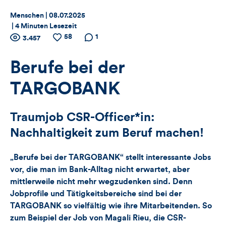
Thema:
Datum:
Menschen |
08.07.2025
|
4 Minuten Lesezeit
Zähler
58
Anzahl
Anzahl
Anzahl der
1
3.457
der
der
Kommentare
für
Views
Likes
Berufe bei der
Views,
TARGOBANK
Likes
Traumjob CSR-Officer*in:
und
Nachhaltigkeit zum Beruf machen!
Kommentare
„Berufe bei der TARGOBANK“ stellt interessante Jobs
dieses
vor, die man im Bank-Alltag nicht erwartet, aber
mittlerweile nicht mehr wegzudenken sind. Denn
Artikels
Jobprofile und Tätigkeitsbereiche sind bei der
TARGOBANK so vielfältig wie ihre Mitarbeitenden. So
zum Beispiel der Job von Magali Rieu, die CSR-