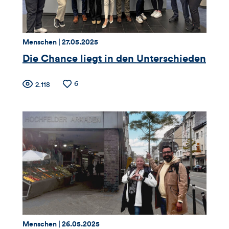
Kommentare
dieses
Artikels
Thema:
Datum:
Menschen |
27.05.2025
Die Chance liegt in den Unterschieden
Zähler
Anzahl
6
Anzahl
2.118
der
der
für
Likes
Views
Views,
Likes
und
Kommentare
dieses
Thema:
Datum:
Menschen |
26.05.2025