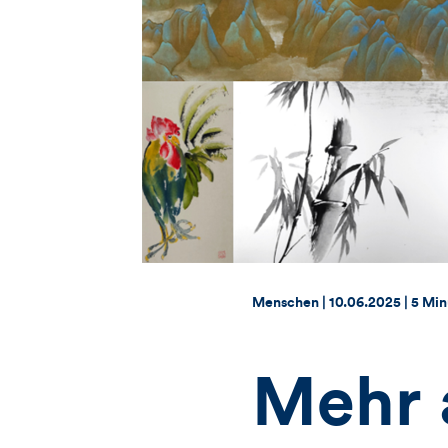
Thema:
Datum:
Menschen |
10.06.2025
|
5 Min
Mehr a