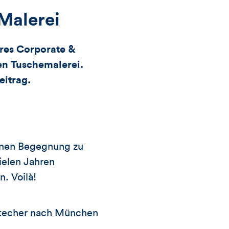
Likes
 Malerei
und
eres Corporate &
hen Tuschemalerei.
Kommentare
eitrag.
dieses
Artikels
hönen Begegnung zu
ielen Jahren
n. Voilà!
bstecher nach München