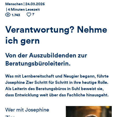
Thema:
Datum:
Menschen |
24.03.2026
|
4 Minuten Lesezeit
7
Zähler
Anzahl
1.743
Anzahl
der
der
für
Views
Likes
Verantwortung? Nehme
Views,
ich gern
Likes
Von der Auszubildenden zur
und
Beratungsbüroleiterin.
Kommentare
Was mit Lernbereitschaft und Neugier begann, führte
dieses
Josephine Zier Schritt für Schritt in ihre heutige Rolle.
Als Leiterin des Beratungsbüros in Suhl beweist sie,
Artikels
dass Entwicklung weit über das Fachliche hinausgeht.
Wer mit Josephine