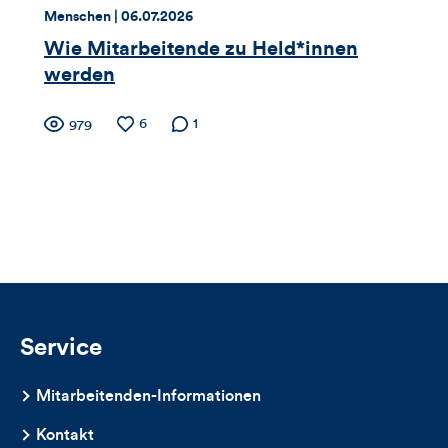
dieses
Thema:
Datum:
Menschen |
06.07.2026
Artikels
Wie Mitarbeitende zu Held*innen
werden
Zähler
Anzahl
6
Anzahl der
1
Anzahl
979
der
Kommentare
der
für
Likes
Views
Views,
Likes
und
Kommentare
Service
dieses
Mitarbeitenden-Informationen
Artikels
Kontakt