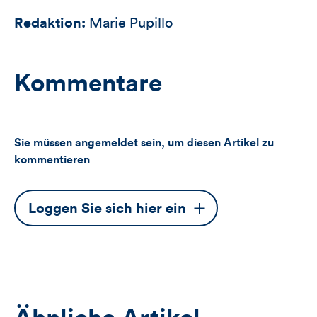
Redaktion:
Marie Pupillo
Kommentare
Sie müssen angemeldet sein, um diesen Artikel zu
kommentieren
Dieser
Loggen Sie sich hier ein
Button
öffnet
das
Anmeldeformular