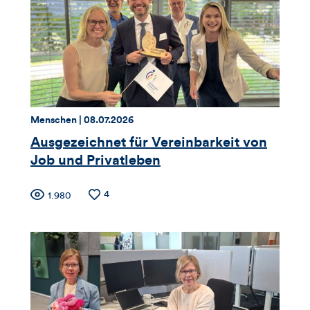
Likes
und
Kommentare
dieses
Thema:
Datum:
Menschen |
08.07.2026
Artikels
Ausgezeichnet für Vereinbarkeit von
Job und Privatleben
Zähler
Anzahl
4
Anzahl
1.980
der
der
für
Likes
Views
Views,
Likes