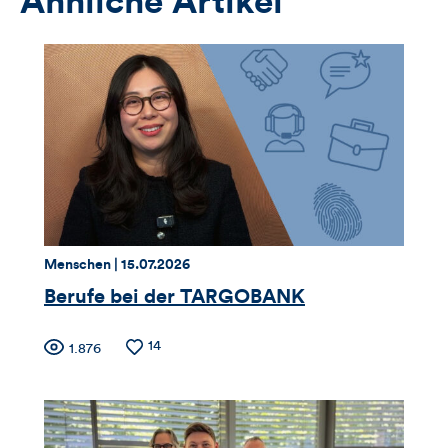
Ähnliche Artikel
Thema:
Datum:
Menschen |
15.07.2026
Berufe bei der TARGOBANK
Zähler
Anzahl
14
Anzahl
1.876
der
der
für
Likes
Views
Views,