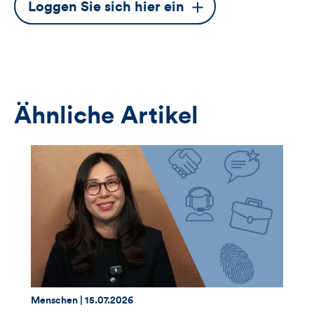
Dieser
Loggen Sie sich hier ein
Button
öffnet
das
Anmeldeformular
Ähnliche Artikel
Thema:
Datum:
Menschen |
15.07.2026