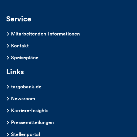
und
Kommentare
Service
dieses
Mitarbeitenden-Informationen
Artikels
Kontakt
Speisepläne
Links
targobank.de
Newsroom
Karriere-Insights
Pressemitteilungen
Stellenportal