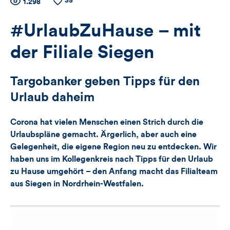
35
Zähler
Anzahl
1.298
Anzahl
der
der
für
Views
Likes
#UrlaubZuHause – mit
Views,
der Filiale Siegen
Likes
Targobanker geben Tipps für den
und
Urlaub daheim
Kommentare
Corona hat vielen Menschen einen Strich durch die
dieses
Urlaubspläne gemacht. Ärgerlich, aber auch eine
Gelegenheit, die eigene Region neu zu entdecken. Wir
Artikels
haben uns im Kollegenkreis nach Tipps für den Urlaub
zu Hause umgehört – den Anfang macht das Filialteam
aus Siegen in Nordrhein-Westfalen.
Video-
Player