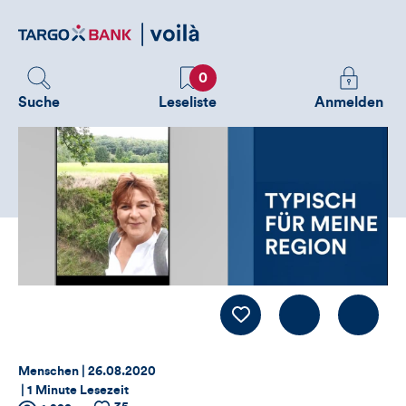
Direktlink
zum
Inhalt
Favoriten
Melden
0
Sie
Suche
Leseliste
Anmelden
sich
an
um
zusätzliche
Informatione
zu
sehen
Kommentiere
LIKE
Thema:
Datum:
Menschen |
26.08.2020
|
1 Minute Lesezeit