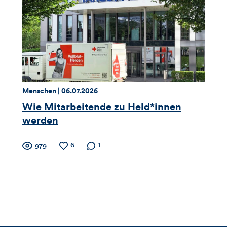
Likes
und
Kommentare
dieses
Thema:
Datum:
Menschen |
06.07.2026
Artikels
Wie Mitarbeitende zu Held*innen
werden
Zähler
Anzahl
6
Anzahl der
1
Anzahl
979
der
Kommentare
der
für
Likes
Views
Views,
Likes