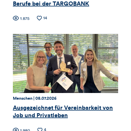
Berufe bei der TARGOBANK
Zähler
Anzahl
14
Anzahl
1.875
der
der
für
Likes
Views
Views,
Likes
und
Kommentare
dieses
Thema:
Datum:
Menschen |
08.07.2026
Artikels
Ausgezeichnet für Vereinbarkeit von
Job und Privatleben
Anzahl
4
Anzahl
1.980