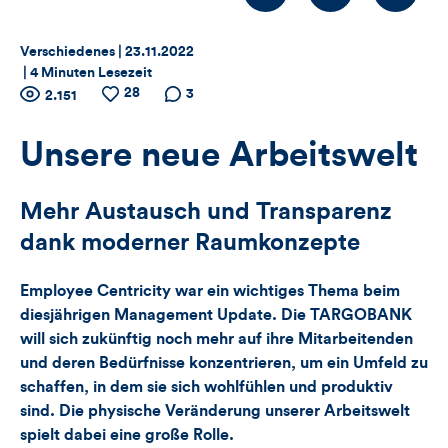
Thema:
Datum:
Verschiedenes |
23.11.2022
|
4 Minuten Lesezeit
Zähler
28
Anzahl
Anzahl
Anzahl der
3
2.151
der
der
Kommentare
für
Views
Likes
Unsere neue Arbeitswelt
Views,
Mehr Austausch und Transparenz
Likes
dank moderner Raumkonzepte
und
Employee Centricity war ein wichtiges Thema beim
Kommentare
diesjährigen Management Update. Die TARGOBANK
will sich zukünftig noch mehr auf ihre Mitarbeitenden
dieses
und deren Bedürfnisse konzentrieren, um ein Umfeld zu
schaffen, in dem sie sich wohlfühlen und produktiv
Artikels
sind. Die physische Veränderung unserer Arbeitswelt
spielt dabei eine große Rolle.