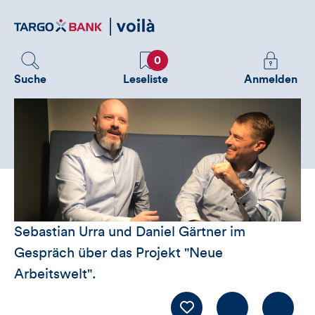
Direktlink
zum
Inhalt
Favoriten
Melden
0
Sie
Suche
Leseliste
Anmelden
sich
an
um
zusätzliche
Informatione
zu
sehen
Sebastian Urra und Daniel Gärtner im
Gespräch über das Projekt "Neue
Arbeitswelt".
Kommentiere
LIKE