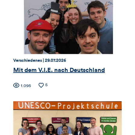
Thema:
Datum:
Verschiedenes |
29.07.2026
Mit dem V.I.E. nach Deutschland
Zähler
Anzahl
5
Anzahl
1.095
der
der
für
Likes
Views
Views,
Likes