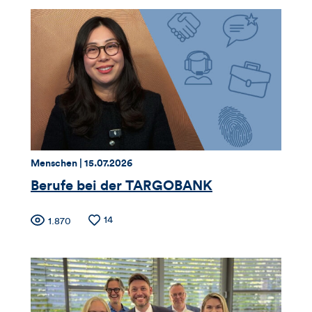
Thema:
Datum:
Menschen |
15.07.2026
Berufe bei der TARGOBANK
Zähler
Anzahl
14
Anzahl
1.870
der
der
für
Likes
Views
Views,