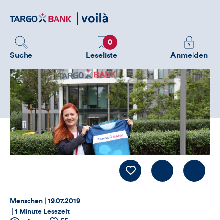
Direktlink
zum
Inhalt
Favoriten
Melden
0
Sie
Suche
Leseliste
Anmelden
sich
an
um
zusätzliche
Informatione
zu
sehen
Kommentiere
LIKE
Thema:
Datum:
Menschen |
19.07.2019
|
1 Minute Lesezeit