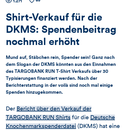
65
Zähler
Anzahl
1.271
Anzahl
der
der
für
Views
Likes
Shirt-Verkauf für die
Views,
DKMS: Spendenbeitrag
Likes
nochmal erhöht
und
Mund auf, Stäbchen rein, Spender sein! Ganz nach
Kommentare
dem Slogan der DKMS könnten aus den Einnahmen
des TARGOBANK RUN T-Shirt Verkaufs über 30
dieses
Typisierungen finanziert werden. Nach der
Berichterstattung in der voilà sind noch mal einige
Artikels
Spenden hinzugekommen.
Der
Bericht über den Verkauf der
TARGOBANK RUN Shirts
für die
Deutsche
Knochenmarkspenderdatei
(DKMS) hat eine