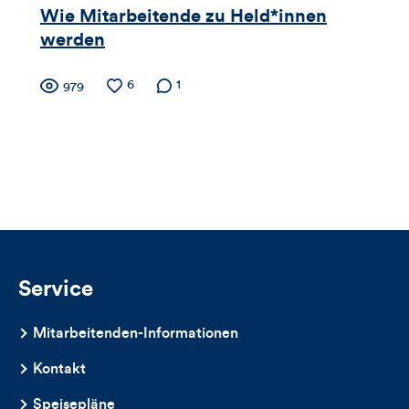
Artikels
Wie Mitarbeitende zu Held*innen
werden
Zähler
Anzahl
6
Anzahl der
1
Anzahl
979
der
Kommentare
der
für
Likes
Views
Views,
Likes
und
Kommentare
Service
dieses
Mitarbeitenden-Informationen
Artikels
Kontakt
Speisepläne