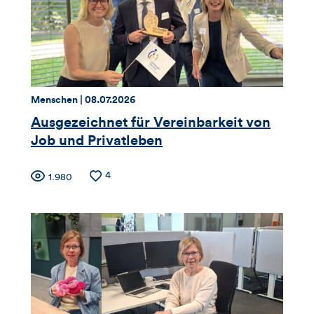
Likes
und
Kommentare
dieses
Thema:
Datum:
Menschen |
08.07.2026
Artikels
Ausgezeichnet für Vereinbarkeit von
Job und Privatleben
Zähler
Anzahl
4
Anzahl
1.980
der
der
für
Likes
Views
Views,
Likes
und