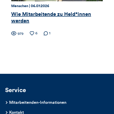
dieses
Thema:
Datum:
Menschen |
06.07.2026
Artikels
Wie Mitarbeitende zu Held*innen
werden
Zähler
Anzahl
6
Anzahl der
1
Anzahl
979
der
Kommentare
der
für
Likes
Views
Views,
Likes
und
Kommentare
Service
dieses
Mitarbeitenden-Informationen
Artikels
Kontakt