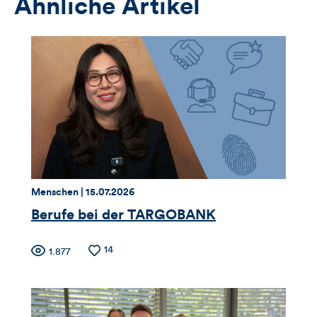
Ähnliche Artikel
Thema:
Datum:
Menschen |
15.07.2026
Berufe bei der TARGOBANK
Zähler
Anzahl
14
Anzahl
1.877
der
der
für
Likes
Views
Views,