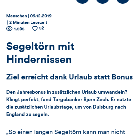
Thema:
Datum:
Menschen |
09.12.2019
|
2 Minuten Lesezeit
52
Zähler
Anzahl
1.595
Anzahl
der
der
für
Views
Likes
Segeltörn mit
Views,
Hindernissen
Likes
Ziel erreicht dank Urlaub statt Bonus
und
Den Jahresbonus in zusätzlichen Urlaub umwandeln?
Kommentare
Klingt perfekt, fand Targobanker Björn Zech. Er nutzte
die zusätzlichen Urlaubstage, um von Duisburg nach
dieses
England zu segeln.
Artikels
„So einen langen Segeltörn kann man nicht