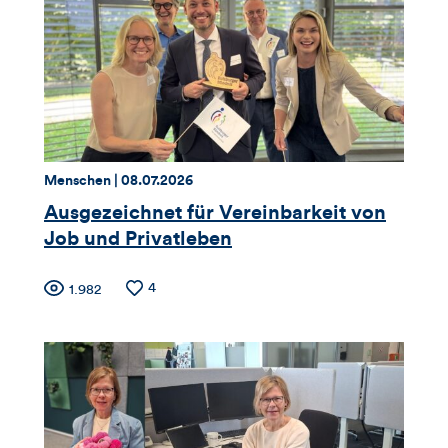
Likes
und
Kommentare
dieses
Thema:
Datum:
Menschen |
08.07.2026
Artikels
Ausgezeichnet für Vereinbarkeit von
Job und Privatleben
Zähler
Anzahl
4
Anzahl
1.982
der
der
für
Likes
Views
Views,
Likes