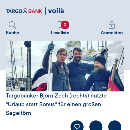
Direktlink
zum
Inhalt
Favoriten
Melden
0
Sie
Suche
Leseliste
Anmelden
sich
an
um
zusätzliche
Informatione
zu
sehen
Targobanker Björn Zech (rechts) nutzte
"Urlaub statt Bonus" für einen großen
Segeltörn
Kommentiere
LIKE