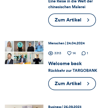
Views,
Eine Reise in die Welt der
chinesischen Malerei
Likes
und
Mehr
Zum Artikel
als
Kommentare
nur
dieses
Pinselstrich
Thema:
Datum:
Menschen |
24.04.2024
Artikels
Zähler
Anzahl
3313
Anzahl
14
Anzahl der
1
der
der
Kommentare
Welcome back
für
Views
Likes
Rückkehr zur TARGOBANK
Views,
Welcome
Zum Artikel
Likes
back
und
Kommentare
Thema:
Datum:
Business |
26.09.2023