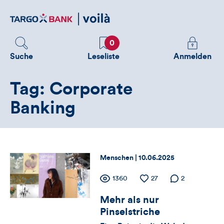
Direktlink
zum
Inhalt
Favoriten
Melden
0
Sie
Suche
Leseliste
Anmelden
sich
an
Tag: Corporate
um
zusätzliche
Banking
Informatione
zu
sehen
Thema:
Datum:
Menschen |
10.06.2025
Zähler
Anzahl
1360
Anzahl
27
Anzahl der
2
der
der
Kommentare
Mehr als nur
für
Views
Likes
Pinselstriche