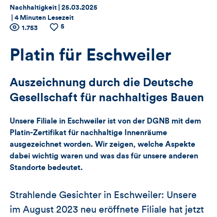
Thema:
Datum:
Nachhaltigkeit |
25.03.2025
|
4 Minuten Lesezeit
5
Zähler
Anzahl
1.753
Anzahl
der
der
für
Views
Likes
Platin für Eschweiler
Views,
Auszeichnung durch die Deutsche
Likes
Gesellschaft für nachhaltiges Bauen
und
Unsere Filiale in Eschweiler ist von der DGNB mit dem
Kommentare
Platin-Zertifikat für nachhaltige Innenräume
ausgezeichnet worden. Wir zeigen, welche Aspekte
dieses
dabei wichtig waren und was das für unsere anderen
Standorte bedeutet.
Artikels
Strahlende Gesichter in Eschweiler: Unsere
im August 2023 neu eröffnete Filiale hat jetzt