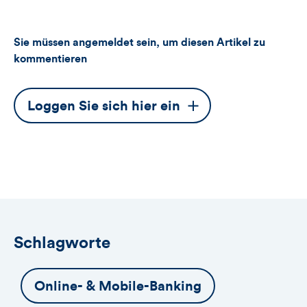
Sie müssen angemeldet sein, um diesen Artikel zu
kommentieren
Dieser
Loggen Sie sich hier ein
Button
öffnet
das
Anmeldeformular
Schlagworte
Online- & Mobile-Banking