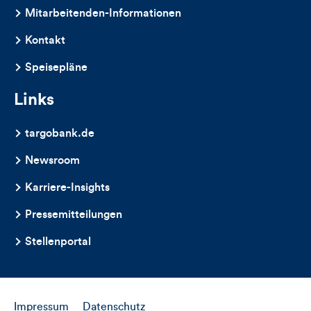
dieses
Mitarbeitenden-Informationen
Artikels
Kontakt
Speisepläne
Links
targobank.de
Newsroom
Karriere-Insights
Pressemitteilungen
Stellenportal
Impressum
Datenschutz