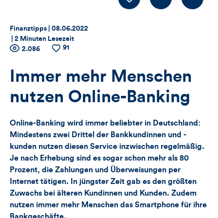
LIKE
Thema:
Datum:
Finanztipps |
08.06.2022
|
2 Minuten Lesezeit
91
Zähler
Anzahl
2.086
Anzahl
der
der
für
Views
Likes
Immer mehr Menschen
Views,
nutzen Online-Banking
Likes
Online-Banking wird immer beliebter in Deutschland:
und
Mindestens zwei Drittel der Bankkundinnen und -
kunden nutzen diesen Service inzwischen regelmäßig.
Kommentare
Je nach Erhebung sind es sogar schon mehr als 80
Prozent, die Zahlungen und Überweisungen per
dieses
Internet tätigen. In jüngster Zeit gab es den größten
Artikels
Zuwachs bei älteren Kundinnen und Kunden. Zudem
nutzen immer mehr Menschen das Smartphone für ihre
Bankgeschäfte.