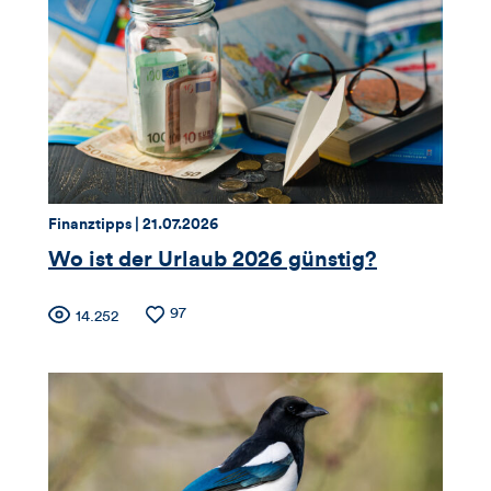
Views,
Likes
und
Kommentare
dieses
Thema:
Datum:
Finanztipps |
21.07.2026
Artikels
Wo ist der Urlaub 2026 günstig?
Zähler
Anzahl
97
Anzahl
14.252
der
der
für
Likes
Views
Views,
Likes