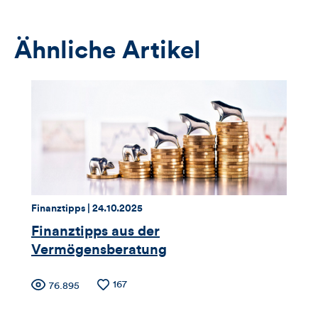
das
Anmeldeformular
Ähnliche Artikel
Thema:
Datum:
Finanztipps |
24.10.2025
Finanztipps aus der
Vermögensberatung
Zähler
Anzahl
167
Anzahl
76.895
der
der
Likes
Views