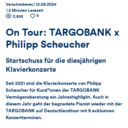
Thema:
Datum:
Verschiedenes |
12.08.2024
|
2 Minuten Lesezeit
5
Zähler
Anzahl
2.555
Anzahl
der
der
für
Views
Likes
On Tour: TARGOBANK x
Views,
Philipp Scheucher
Likes
Startschuss für die diesjährigen
und
Klavierkonzerte
Kommentare
Seit 2021 sind die Klavierkonzerte von Philipp
dieses
Scheucher für Kund*innen der TARGOBANK
Vermögensberatung ein Jahreshighlight. Auch in
Artikels
diesem Jahr geht der begnadete Pianist wieder mit der
TARGOBANK auf Deutschlandtour mit 8 exklusiven
Konzertterminen.