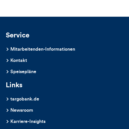
Likes
und
Kommentare
Service
dieses
Mitarbeitenden-Informationen
Artikels
Kontakt
Speisepläne
Links
targobank.de
Newsroom
Karriere-Insights