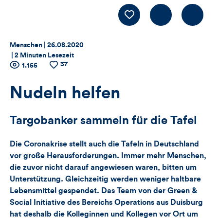
Kommentiere
LIKE
Thema:
Datum:
Menschen |
26.08.2020
|
2 Minuten Lesezeit
37
Zähler
Anzahl
1.155
Anzahl
der
der
für
Views
Likes
Nudeln helfen
Views,
Targobanker sammeln für die Tafel
Likes
Die Coronakrise stellt auch die Tafeln in Deutschland
und
vor große Herausforderungen. Immer mehr Menschen,
die zuvor nicht darauf angewiesen waren, bitten um
Kommentare
Unterstützung. Gleichzeitig werden weniger haltbare
dieses
Lebensmittel gespendet. Das Team von der Green &
Social Initiative des Bereichs Operations aus Duisburg
Artikels
hat deshalb die Kolleginnen und Kollegen vor Ort um