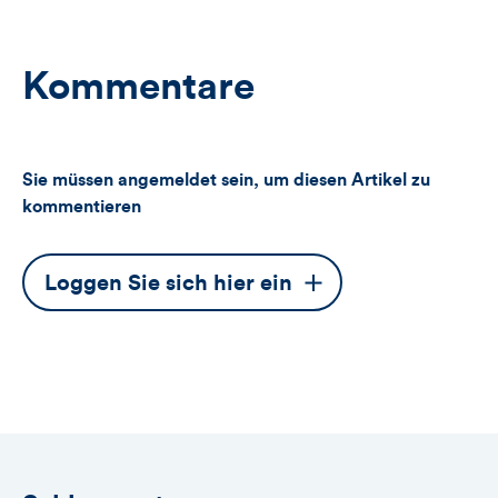
Kommentare
Sie müssen angemeldet sein, um diesen Artikel zu
kommentieren
Dieser
Loggen Sie sich hier ein
Button
öffnet
das
Anmeldeformular