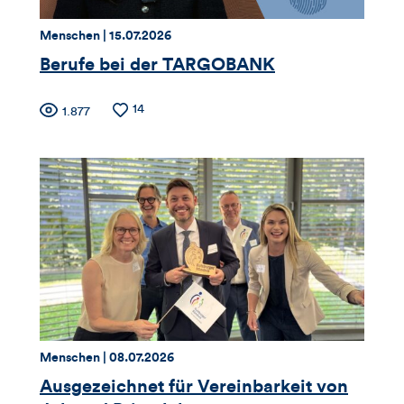
Thema:
Datum:
Menschen |
15.07.2026
Berufe bei der TARGOBANK
Zähler
Anzahl
14
Anzahl
1.877
der
der
für
Likes
Views
Views,
Likes
und
Kommentare
dieses
Thema:
Datum:
Menschen |
08.07.2026
Artikels
Ausgezeichnet für Vereinbarkeit von