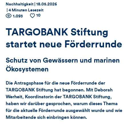
Thema:
Datum:
Nachhaltigkeit |
18.05.2026
|
4 Minuten Lesezeit
10
Zähler
Anzahl
1.093
Anzahl
der
der
für
Views
Likes
TARGOBANK Stiftung
Views,
startet neue Förderrunde
Likes
Schutz von Gewässern und marinen
und
Ökosystemen
Kommentare
Die Antragsphase für die neue Förderrunde der
dieses
TARGOBANK Stiftung hat begonnen. Mit Deborah
Werheit, Koordinatorin der TARGOBANK Stiftung,
Artikels
haben wir darüber gesprochen, warum dieses Thema
für die aktuelle Förderrunde ausgewählt wurde und wie
Mitarbeitende sich einbringen können.