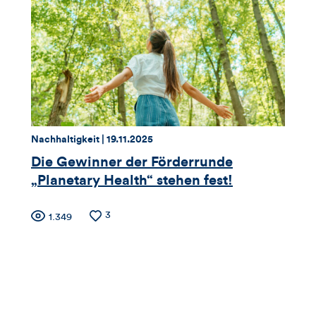
Views,
Likes
und
Kommentare
dieses
Thema:
Datum:
Nachhaltigkeit |
19.11.2025
Artikels
Die Gewinner der Förderrunde
„Planetary Health“ stehen fest!
Zähler
Anzahl
3
Anzahl
1.349
der
der
für
Likes
Views
Views,
Likes