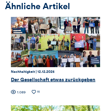
Ähnliche Artikel
Thema:
Datum:
Nachhaltigkeit |
12.12.2025
Der Gesellschaft etwas zurückgeben
Zähler
Anzahl
11
Anzahl
1.089
der
der
für
Likes
Views