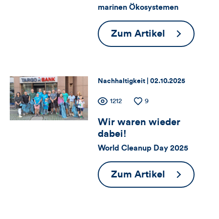
Likes
marinen Ökosystemen
und
TARGOBA
Zum Artikel
Kommentare
Stiftung
dieses
startet
neue
Artikels
Thema:
Datum:
Nachhaltigkeit |
02.10.2025
Förderrund
Zähler
Anzahl
1212
Anzahl
9
der
der
Wir waren wieder
für
Views
Likes
dabei!
Views,
World Cleanup Day 2025
Likes
Wir
Zum Artikel
und
waren
wieder
Kommentare
dabei!