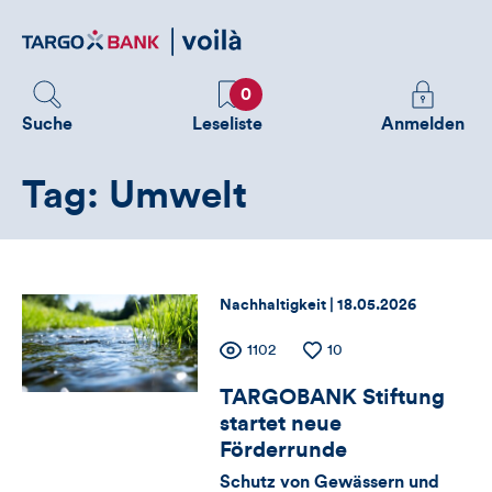
Direktlink
zum
Inhalt
Favoriten
Melden
0
Sie
Suche
Leseliste
Anmelden
sich
an
Tag: Umwelt
um
zusätzliche
Informatione
zu
sehen
Thema:
Datum:
Nachhaltigkeit |
18.05.2026
Zähler
Anzahl
1102
Anzahl
10
der
der
TARGOBANK Stiftung
für
Views
Likes
startet neue
Views,
Förderrunde
Schutz von Gewässern und