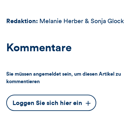
Redaktion:
Melanie Herber & Sonja Glock
Kommentare
Sie müssen angemeldet sein, um diesen Artikel zu
kommentieren
Dieser
Loggen Sie sich hier ein
Button
öffnet
das