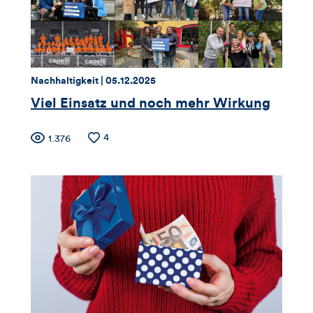
Thema:
Datum:
Nachhaltigkeit |
05.12.2025
Viel Einsatz und noch mehr Wirkung
Zähler
Anzahl
4
Anzahl
1.376
der
der
für
Likes
Views
Views,
Likes
und
Kommentare