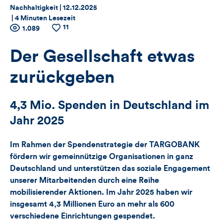
Thema:
Datum:
Nachhaltigkeit |
12.12.2025
|
4 Minuten Lesezeit
11
Zähler
Anzahl
1.089
Anzahl
der
der
für
Views
Likes
Der Gesellschaft etwas
Views,
zurückgeben
Likes
4,3 Mio. Spenden in Deutschland im
und
Jahr 2025
Kommentare
Im Rahmen der Spendenstrategie der TARGOBANK
dieses
fördern wir gemeinnützige Organisationen in ganz
Deutschland und unterstützen das soziale Engagement
Artikels
unserer Mitarbeitenden durch eine Reihe
mobilisierender Aktionen. Im Jahr 2025 haben wir
insgesamt 4,3 Millionen Euro an mehr als 600
verschiedene Einrichtungen gespendet.