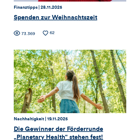
dieses
Thema:
Datum:
Finanztipps |
28.11.2025
Artikels
Spenden zur Weihnachtszeit
Zähler
Anzahl
62
Anzahl
73.369
der
der
für
Likes
Views
Views,
Likes
und
Kommentare
dieses
Thema:
Datum:
Nachhaltigkeit |
19.11.2025
Artikels
Die Gewinner der Förderrunde
„Planetary Health“ stehen fest!