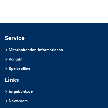
Views,
Likes
und
Kommentare
Service
dieses
Mitarbeitenden-Informationen
Artikels
Kontakt
Speisepläne
Links
targobank.de
Newsroom