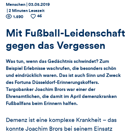
Thema:
Datum:
Menschen |
03.05.2019
|
2 Minuten Lesezeit
46
Zähler
Anzahl
1.590
Anzahl
der
der
für
Views
Likes
Mit Fußball-Leidenschaft
Views,
gegen das Vergessen
Likes
Was tun, wenn das Gedächtnis schwindet? Zum
und
Beispiel Erlebnisse wachrufen, die besonders schön
und eindrücklich waren. Das ist auch Sinn und Zweck
Kommentare
des Fortuna Düsseldorf-Erinnerungskoffers.
Targobanker Joachim Brors war einer der
dieses
Ehrenamtlichen, die damit im April demenzkranken
Artikels
Fußballfans beim Erinnern halfen.
Demenz ist eine komplexe Krankheit – das
konnte Joachim Brors bei seinem Einsatz