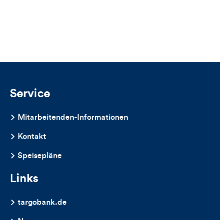
für
Likes
Views
Views,
Likes
und
Kommentare
Service
dieses
Mitarbeitenden-Informationen
Artikels
Kontakt
Speisepläne
Links
targobank.de