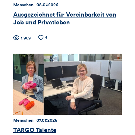
dieses
Thema:
Datum:
Menschen |
08.07.2026
Artikels
Ausgezeichnet für Vereinbarkeit von
Job und Privatleben
Zähler
Anzahl
4
Anzahl
1.969
der
der
für
Likes
Views
Views,
Likes
und
Kommentare
dieses
Thema:
Datum:
Menschen |
07.07.2026
Artikels
TARGO Talente