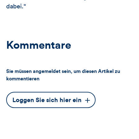
dabei.“
Kommentare
Sie müssen angemeldet sein, um diesen Artikel zu
kommentieren
Dieser
Loggen Sie sich hier ein
Button
öffnet
das
Anmeldeformular