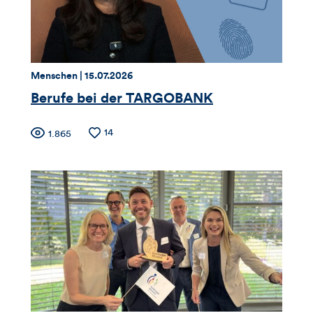
Thema:
Datum:
Menschen |
15.07.2026
Berufe bei der TARGOBANK
Zähler
Anzahl
14
Anzahl
1.865
der
der
für
Likes
Views
Views,
Likes
und
Kommentare