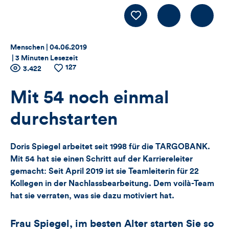
Kommentiere
LIKE
Thema:
Datum:
Menschen |
04.06.2019
|
3 Minuten Lesezeit
127
Zähler
Anzahl
3.422
Anzahl
der
der
für
Views
Likes
Mit 54 noch einmal
Views,
durchstarten
Likes
Doris Spiegel arbeitet seit 1998 für die TARGOBANK.
und
Mit 54 hat sie einen Schritt auf der Karriereleiter
gemacht: Seit April 2019 ist sie Teamleiterin für 22
Kommentare
Kollegen in der Nachlassbearbeitung. Dem voilà-Team
hat sie verraten, was sie dazu motiviert hat.
dieses
Artikels
Frau Spiegel, im besten Alter starten Sie so