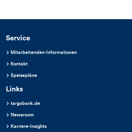
Likes
und
Kommentare
Service
dieses
Mitarbeitenden-Informationen
Artikels
Kontakt
Speisepläne
Links
targobank.de
Newsroom
Karriere-Insights