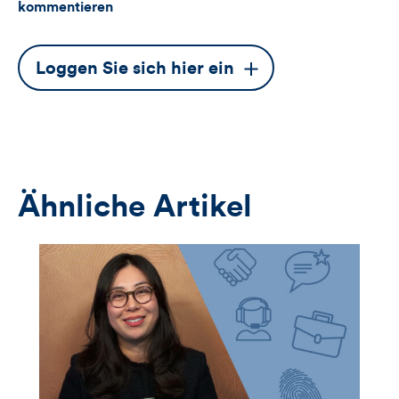
kommentieren
Dieser
Loggen Sie sich hier ein
Button
öffnet
das
Anmeldeformular
Ähnliche Artikel