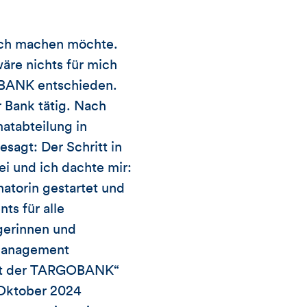
lich machen möchte.
wäre nichts für mich
OBANK entschieden.
 Bank tätig. Nach
atabteilung in
esagt: Der Schritt in
ei und ich dachte mir:
natorin gestartet und
ts für alle
gerinnen und
omanagement
 mit der TARGOBANK“
 Oktober 2024