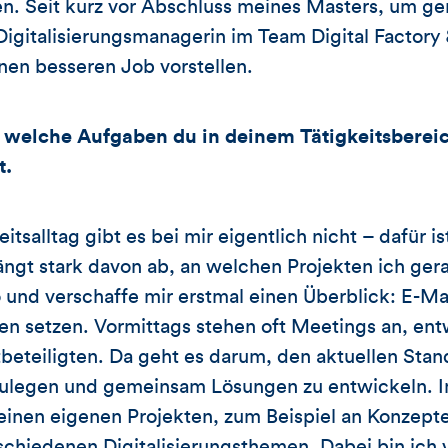
en. Seit kurz vor Abschluss meines Masters, um gen
Digitalisierungsmanagerin im Team Digital Factory 
inen besseren Job vorstellen.
 welche Aufgaben du in deinem Tätigkeitsbereic
t.
itsalltag gibt es bei mir eigentlich nicht – dafür is
hängt stark davon ab, an welchen Projekten ich ger
ro und verschaffe mir erstmal einen Überblick: E-
äten setzen. Vormittags stehen oft Meetings an, e
beteiligten. Da geht es darum, den aktuellen Sta
tzulegen und gemeinsam Lösungen zu entwickeln. 
einen eigenen Projekten, zum Beispiel an Konzept
schiedenen Digitalisierungsthemen. Dabei bin ich 