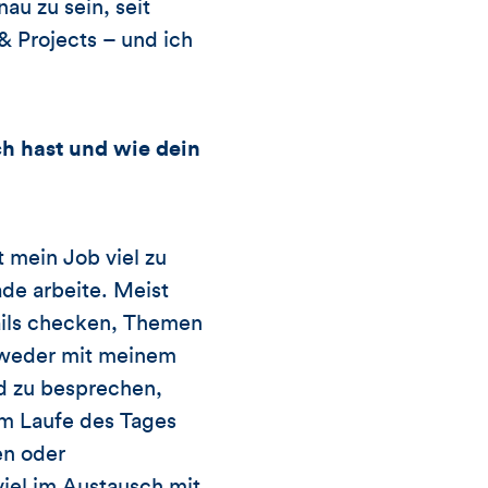
au zu sein, seit
& Projects – und ich
h hast und wie dein
t mein Job viel zu
ade arbeite. Meist
Mails checken, Themen
ntweder mit meinem
nd zu besprechen,
Im Laufe des Tages
en oder
viel im Austausch mit