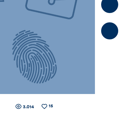
Kommentier
15
Zähler
Anzahl
Anzahl
3.014
der
der
Views
Likes
für