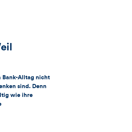
Views,
Likes
und
eil
Kommentare
dieses
 Bank-Alltag nicht
denken sind. Denn
Artikels
tig wie ihre
e