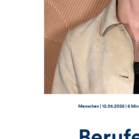
Thema:
Datum:
Menschen |
12.05.2026
|
6 Min
Berufe