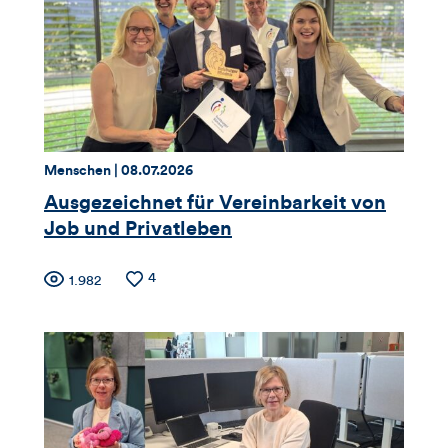
Likes
und
Kommentare
dieses
Thema:
Datum:
Menschen |
08.07.2026
Artikels
Ausgezeichnet für Vereinbarkeit von
Job und Privatleben
Zähler
Anzahl
4
Anzahl
1.982
der
der
für
Likes
Views
Views,
Likes