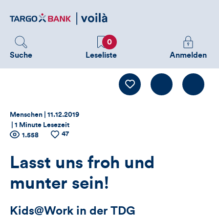
Direktlink
zum
Inhalt
Favoriten
Melden
0
Sie
Suche
Leseliste
Anmelden
sich
an
Kommentiere
LIKE
um
zusätzliche
Informatione
Thema:
Datum:
Menschen |
11.12.2019
zu
|
1 Minute Lesezeit
sehen
47
Zähler
Anzahl
1.558
Anzahl
der
der
für
Views
Likes
Lasst uns froh und
Views,
munter sein!
Likes
Kids@Work in der TDG