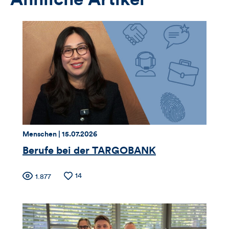
Thema:
Datum:
Menschen |
15.07.2026
Berufe bei der TARGOBANK
Zähler
Anzahl
14
Anzahl
1.877
der
der
für
Likes
Views
Views,