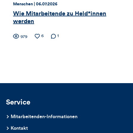
dieses
Thema:
Datum:
Menschen |
06.07.2026
Artikels
Wie Mitarbeitende zu Held*innen
werden
Zähler
Anzahl
6
Anzahl der
1
Anzahl
979
der
Kommentare
der
für
Likes
Views
Views,
Likes
und
Kommentare
Service
dieses
Mitarbeitenden-Informationen
Artikels
Kontakt