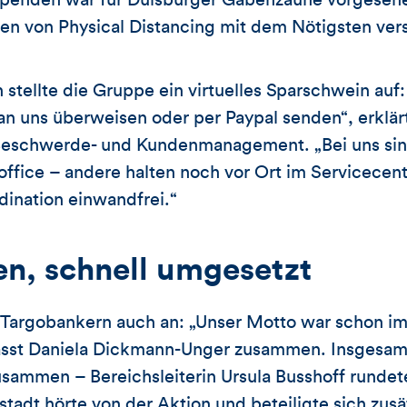
r Spenden war für Duisburger Gabenzäune vorgeseh
ten von Physical Distancing mit dem Nötigsten ver
stellte die Gruppe ein virtuelles Sparschwein auf:
an uns überweisen oder per Paypal senden“, erklä
Beschwerde- und Kundenmanagement. „Bei uns sind
ffice – andere halten noch vor Ort im Servicecent
dination einwandfrei.“
en, schnell umgesetzt
Targobankern auch an: „Unser Motto war schon imm
fasst Daniela Dickmann-Unger zusammen. Insgesam
usammen – Bereichsleiterin Ursula Busshoff rundet
stadt hörte von der Aktion und beteiligte sich zusä