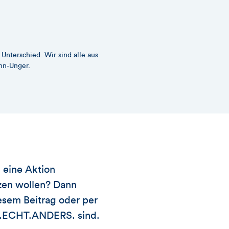
Unterschied. Wir sind alle aus
25 Grad im Schatten, knapp fünf 
nn-Unger.
Dickmann-Unger hat an alles gedac
n eine Aktion
tzen wollen? Dann
esem Beitrag oder per
NK.ECHT.ANDERS. sind.