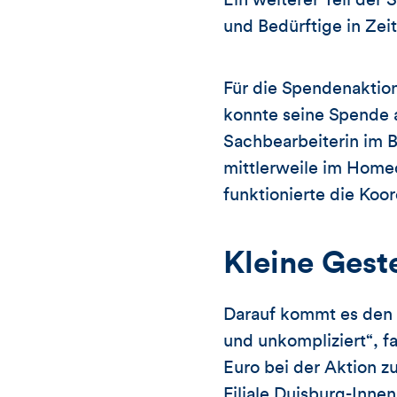
Ein weiterer Teil de
und Bedürftige in Zei
Für die Spendenaktion 
konnte seine Spende 
Sachbearbeiterin im 
mittlerweile im Homeo
funktionierte die Koor
Kleine Gest
Darauf kommt es den 
und unkompliziert“, 
Euro bei der Aktion z
Filiale Duisburg-Innen