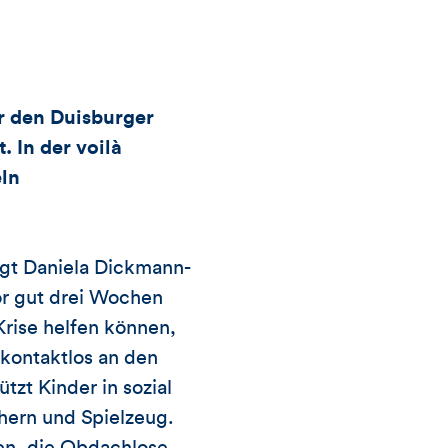
Kommentare
dieses
Artikels
 den Duisburger
 In der voilà
eln
agt Daniela Dickmann-
r gut drei Wochen
Krise helfen können,
kontaktlos an den
tzt Kinder in sozial
hern und Spielzeug.