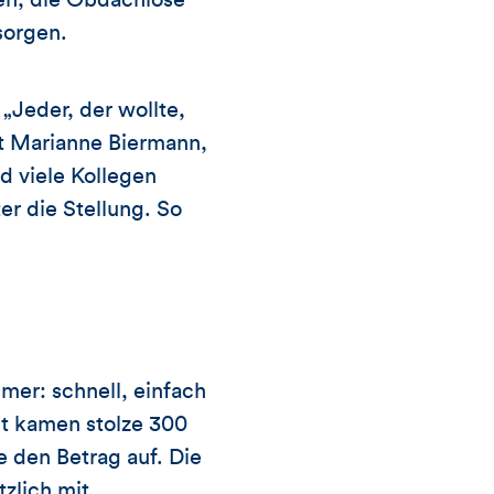
en, die Obdachlose
sorgen.
 „Jeder, der wollte,
rt Marianne Biermann,
 viele Kollegen
er die Stellung. So
er: schnell, einfach
t kamen stolze 300
e den Betrag auf. Die
tzlich mit