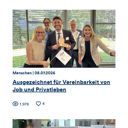
der
der
für
Likes
Views
Views,
Likes
und
Kommentare
dieses
Thema:
Datum:
Menschen |
08.07.2026
Artikels
Ausgezeichnet für Vereinbarkeit von
Job und Privatleben
Zähler
Anzahl
4
Anzahl
1.978
der
der
für
Likes
Views