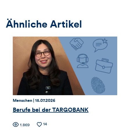
das
Anmeldeformular
Ähnliche Artikel
Thema:
Datum:
Menschen |
15.07.2026
Berufe bei der TARGOBANK
Zähler
Anzahl
14
Anzahl
1.869