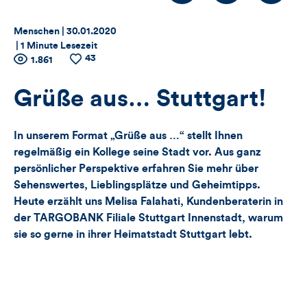
Thema:
Datum:
Menschen |
30.01.2020
|
1 Minute Lesezeit
43
Zähler
Anzahl
1.861
Anzahl
der
der
für
Views
Likes
Grüße aus… Stuttgart!
Views,
In unserem Format „Grüße aus …“ stellt Ihnen
Likes
regelmäßig ein Kollege seine Stadt vor. Aus ganz
persönlicher Perspektive erfahren Sie mehr über
und
Sehenswertes, Lieblingsplätze und Geheimtipps.
Heute erzählt uns Melisa Falahati, Kundenberaterin in
Kommentare
der TARGOBANK Filiale Stuttgart Innenstadt, warum
dieses
sie so gerne in ihrer Heimatstadt Stuttgart lebt.
Artikels