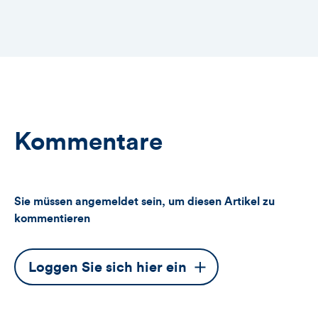
Kommentare
Sie müssen angemeldet sein, um diesen Artikel zu
kommentieren
Dieser
Loggen Sie sich hier ein
Button
öffnet