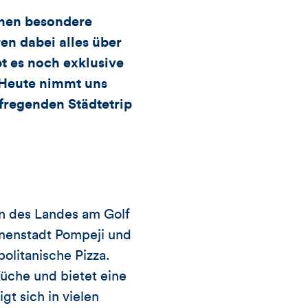
Likes
nnen besondere
ren dabei alles über
und
t es noch exklusive
 Heute nimmt uns
Kommentare
fregenden Städtetrip
dieses
Artikels
den des Landes am Golf
uinenstadt Pompeji und
olitanische Pizza.
Küche und bietet eine
gt sich in vielen