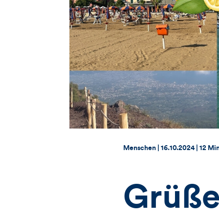
Thema:
Datum:
Menschen |
16.10.2024
|
12 Mi
Grüße