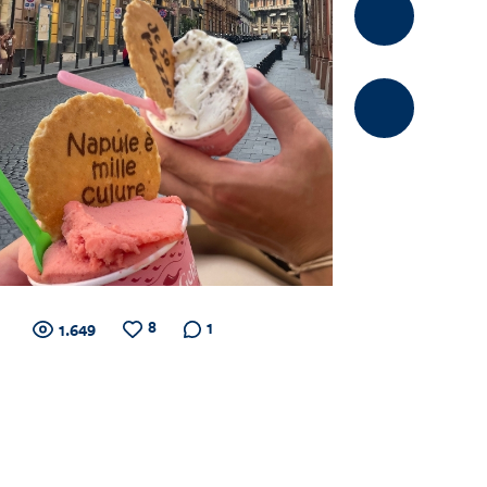
Kommentier
8
Zähler
Anzahl
Anzahl
Anzahl der
1
1.649
der
der
Kommentare
Views
Likes
für
Views,