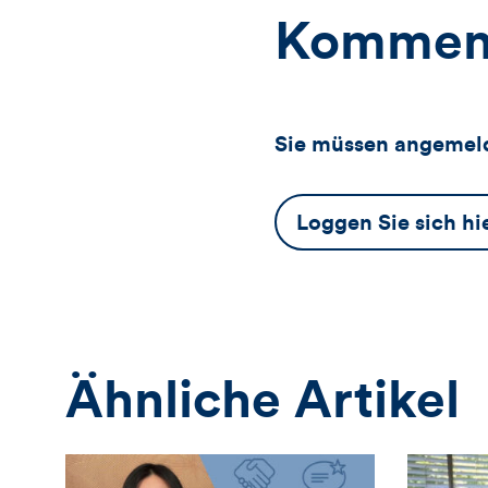
Kommen
Sie müssen angemeld
Dieser
Loggen Sie sich hi
Button
öffnet
das
Anmeldeformular
Ähnliche Artikel