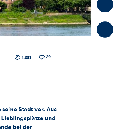
Kommentier
29
Zähler
Anzahl
Anzahl
1.683
der
der
Views
Likes
für
Views,
Likes
 seine Stadt vor. Aus
 Lieblingsplätze und
und
ende bei der