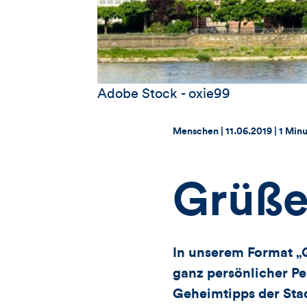
Adobe Stock - oxie99
Thema:
Datum:
Menschen |
11.06.2019
|
1 Minu
Grüße
In unserem Format „G
ganz persönlicher Pe
Geheimtipps der Stad