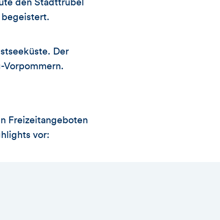
ute den Stadttrubel
begeistert.
Ostseeküste. Der
rg-Vorpommern.
n Freizeitangeboten
hlights vor: