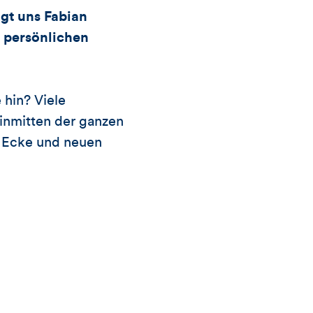
Likes
gt uns Fabian
und
e persönlichen
Kommentare
 hin? Viele
dieses
 inmitten der ganzen
n Ecke und neuen
Artikels