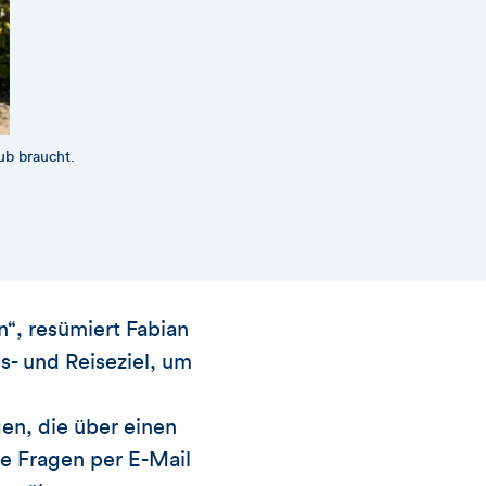
ub braucht.
Bis zum 4,5 Kilometer langen,
Abendsonne waren für uns der per
n“, resümiert Fabian
s- und Reiseziel, um
en, die über einen
re Fragen per E-Mail