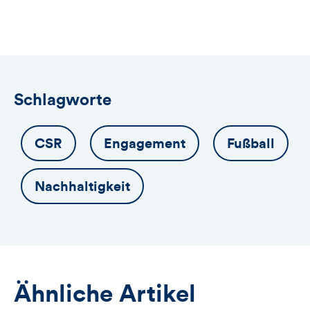
öffnet
das
Anmeldeformular
Schlagworte
CSR
Engagement
Fußball
Nachhaltigkeit
Ähnliche Artikel