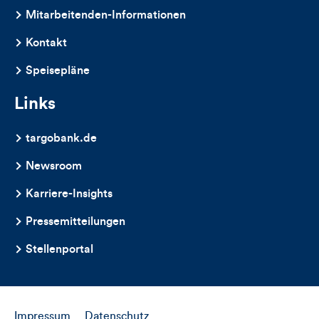
dieses
Mitarbeitenden-Informationen
Artikels
Kontakt
Speisepläne
Links
targobank.de
Newsroom
Karriere-Insights
Pressemitteilungen
Stellenportal
Impressum
Datenschutz