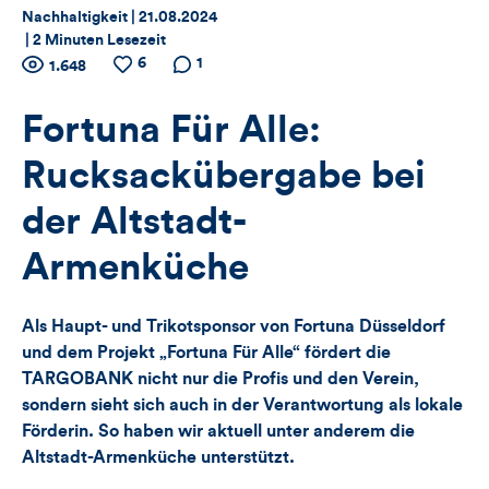
Thema:
Datum:
Nachhaltigkeit |
21.08.2024
|
2 Minuten Lesezeit
Zähler
6
Anzahl
Anzahl
Anzahl der
1
1.648
der
der
Kommentare
für
Views
Likes
Fortuna Für Alle:
Views,
Rucksackübergabe bei
Likes
der Altstadt-
und
Armenküche
Kommentare
Als Haupt- und Trikotsponsor von Fortuna Düsseldorf
dieses
und dem Projekt „Fortuna Für Alle“ fördert die
TARGOBANK nicht nur die Profis und den Verein,
Artikels
sondern sieht sich auch in der Verantwortung als lokale
Förderin. So haben wir aktuell unter anderem die
Altstadt-Armenküche unterstützt.