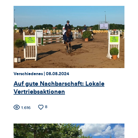
Thema:
Datum:
Verschiedenes |
08.08.2024
Auf gute Nachbarschaft: Lokale
Vertriebsaktionen
Zähler
Anzahl
8
Anzahl
1.616
der
der
für
Likes
Views
Views,