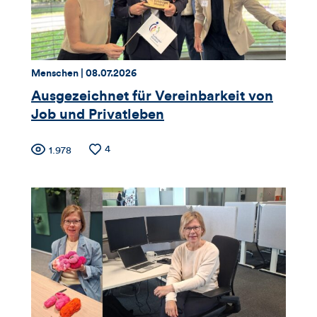
und
Kommentare
dieses
Thema:
Datum:
Menschen |
08.07.2026
Artikels
Ausgezeichnet für Vereinbarkeit von
Job und Privatleben
Zähler
Anzahl
4
Anzahl
1.978
der
der
für
Likes
Views
Views,
Likes
und
Kommentare