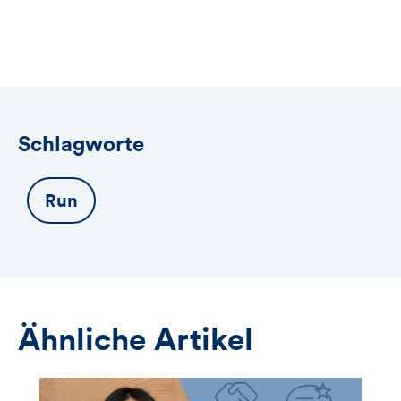
öffnet
das
Anmeldeformular
Schlagworte
Run
Ähnliche Artikel