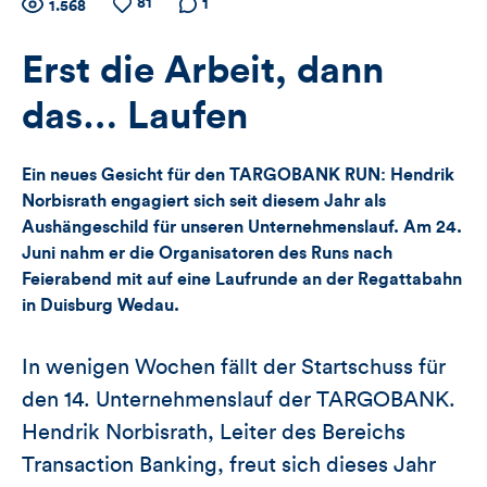
Zähler
81
Anzahl
Anzahl
Anzahl der
1
1.568
der
der
Kommentare
für
Views
Likes
Erst die Arbeit, dann
Views,
das… Laufen
Likes
Ein neues Gesicht für den TARGOBANK RUN: Hendrik
und
Norbisrath engagiert sich seit diesem Jahr als
Aushängeschild für unseren Unternehmenslauf. Am 24.
Kommentare
Juni nahm er die Organisatoren des Runs nach
dieses
Feierabend mit auf eine Laufrunde an der Regattabahn
in Duisburg Wedau.
Artikels
In wenigen Wochen fällt der Startschuss für
den 14. Unternehmenslauf der TARGOBANK.
Hendrik Norbisrath, Leiter des Bereichs
Transaction Banking, freut sich dieses Jahr