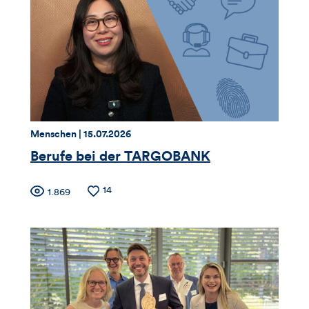
Thema:
Datum:
Menschen |
15.07.2026
Berufe bei der TARGOBANK
Zähler
Anzahl
14
Anzahl
1.869
der
der
für
Likes
Views
Views,
Likes