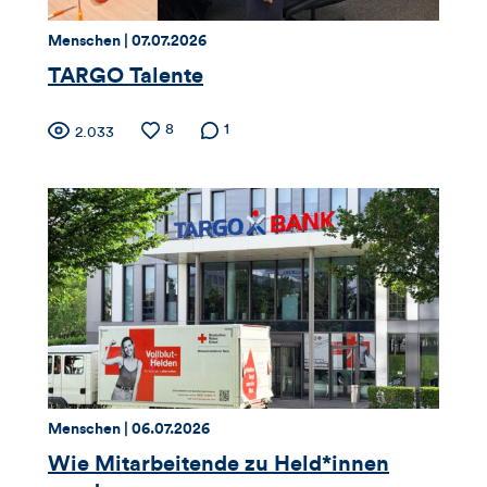
dieses
Thema:
Datum:
Menschen |
07.07.2026
Artikels
TARGO Talente
Zähler
Anzahl
8
Anzahl der
1
Anzahl
2.033
der
Kommentare
der
für
Likes
Views
Views,
Likes
und
Kommentare
dieses
Thema:
Datum:
Menschen |
06.07.2026
Artikels
Wie Mitarbeitende zu Held*innen