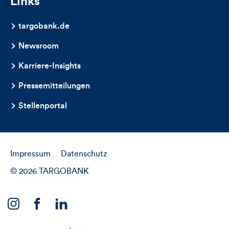
Links
targobank.de
Newsroom
Karriere-Insights
Pressemitteilungen
Stellenportal
Impressum
Datenschutz
© 2026 TARGOBANK
Link
Link
Link
zu
zu
zu