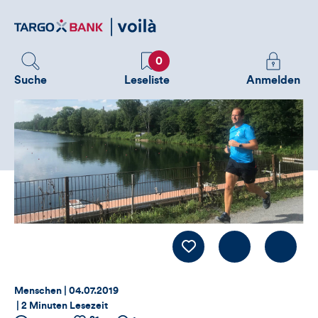
Direktlink
zum
Inhalt
Favoriten
Melden
0
Sie
Suche
Leseliste
Anmelden
sich
an
um
zusätzliche
Informatione
zu
sehen
Kommentiere
LIKE
Thema:
Datum:
Menschen |
04.07.2019
|
2 Minuten Lesezeit