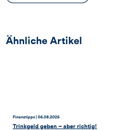
Button
öffnet
das
Anmeldeformular
Ähnliche Artikel
Thema:
Datum:
Finanztipps |
06.08.2026
Trinkgeld geben – aber richtig!