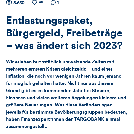
Zähler
45
Anzahl
Anzahl
Anzahl der
1
8.650
der
der
Kommentare
für
Views
Likes
Entlastungspaket,
Views,
Bürgergeld, Freibeträge
Likes
– was ändert sich 2023?
und
Wir erleben buchstäblich umwälzende Zeiten mit
Kommentare
mehreren ernsten Krisen gleichzeitig – und einer
Inflation, die noch vor wenigen Jahren kaum jemand
dieses
für möglich gehalten hätte. Nicht nur aus diesem
Artikels
Grund gibt es im kommenden Jahr bei Steuern,
Finanzen und vielen weiteren Regelungen kleinere und
größere Neuerungen. Was diese Veränderungen
jeweils für bestimmte Bevölkerungsgruppen bedeuten,
haben Finanzexpert*innen der TARGOBANK einmal
zusammengestellt.