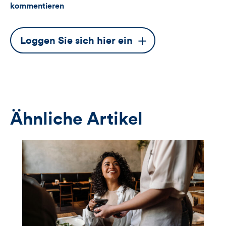
kommentieren
Dieser
Loggen Sie sich hier ein
Button
öffnet
das
Anmeldeformular
Ähnliche Artikel