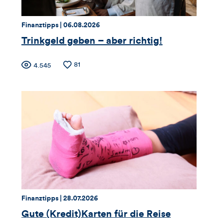
Thema:
Datum:
Finanztipps |
06.08.2026
Trinkgeld geben – aber richtig!
Zähler
Anzahl
81
Anzahl
4.545
der
der
für
Likes
Views
Views,
Likes
und
Kommentare
dieses
Thema:
Datum:
Finanztipps |
28.07.2026
Artikels
Gute (Kredit)Karten für die Reise