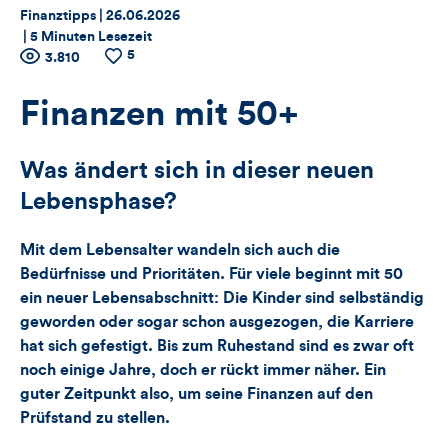
Thema:
Datum:
Finanztipps |
26.06.2026
|
5 Minuten Lesezeit
5
Zähler
Anzahl
3.810
Anzahl
der
der
für
Views
Likes
Finanzen mit 50+
Views,
Was ändert sich in dieser neuen
Likes
Lebensphase?
und
Mit dem Lebensalter wandeln sich auch die
Kommentare
Bedürfnisse und Prioritäten. Für viele beginnt mit 50
ein neuer Lebensabschnitt: Die Kinder sind selbständig
dieses
geworden oder sogar schon ausgezogen, die Karriere
hat sich gefestigt. Bis zum Ruhestand sind es zwar oft
Artikels
noch einige Jahre, doch er rückt immer näher. Ein
guter Zeitpunkt also, um seine Finanzen auf den
Prüfstand zu stellen.