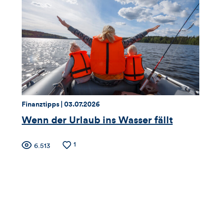
Views,
Likes
und
Kommentare
dieses
Thema:
Datum:
Finanztipps |
03.07.2026
Artikels
Wenn der Urlaub ins Wasser fällt
Zähler
Anzahl
1
Anzahl
6.513
der
der
für
Likes
Views
Views,
Likes