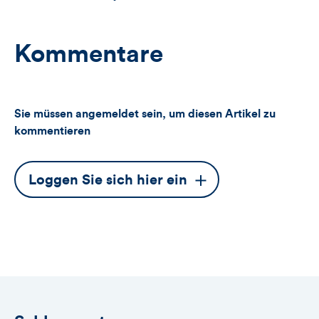
Kommentare
Sie müssen angemeldet sein, um diesen Artikel zu
kommentieren
Dieser
Loggen Sie sich hier ein
Button
öffnet
das
Anmeldeformular