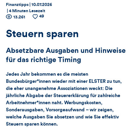
Thema:
Datum:
Finanztipps |
10.07.2026
|
4 Minuten Lesezeit
49
Zähler
Anzahl
13.261
Anzahl
der
der
für
Views
Likes
Steuern sparen
Views,
Absetzbare Ausgaben und Hinweise
Likes
für das richtige Timing
und
Jedes Jahr bekommen es die meisten
Kommentare
Bundesbürger*innen wieder mit einer ELSTER zu tun,
die eher unangenehme Assoziationen weckt: Die
dieses
jährliche Abgabe der Steuererklärung für zahlreiche
Arbeitnehmer*innen naht. Werbungskosten,
Artikels
Sonderausgaben, Vorsorgeaufwand – wir zeigen,
welche Ausgaben Sie absetzen und wie Sie effektiv
Steuern sparen können.