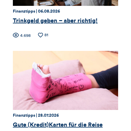
Thema:
Datum:
Finanztipps |
06.08.2026
Trinkgeld geben – aber richtig!
Zähler
Anzahl
81
Anzahl
4.698
der
der
für
Likes
Views
Views,
Likes
und
Kommentare
dieses
Thema:
Datum:
Finanztipps |
28.07.2026
Artikels
Gute (Kredit)Karten für die Reise