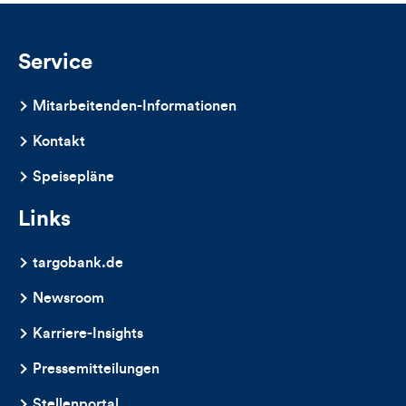
und
Kommentare
Service
dieses
Mitarbeitenden-Informationen
Artikels
Kontakt
Speisepläne
Links
targobank.de
Newsroom
Karriere-Insights
Pressemitteilungen
Stellenportal