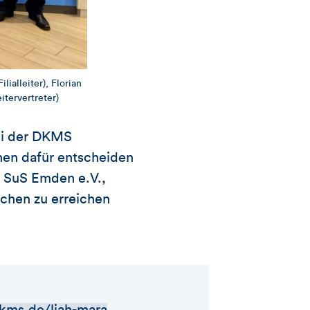
lialleiter), Florian
itervertreter)
ei der DKMS
hen dafür entscheiden
n SuS Emden e.V.,
schen zu erreichen
ms.de/liah-mara