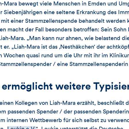
iah-Mara bewegt viele Menschen in Emden und Um
 Siebenjährigen eine seltene Erkrankung des Im
nur mit einer Stammzellenspende behandelt werden
 macht der Fall besonders betroffen: Sein Sohn M
ah-Mara. „Man kann nur ahnen, wie belastend die 
gt er. „Liah-Mara ist das ‚Nesthäkchen‘ der achtköp
gen Wochen quasi rund um die Uhr mit ihr im Klinik
n Stammzellenspender / eine Stammzellenspenderin
ermöglicht weitere Typisi
einen Kollegen von Liah-Mara erzählt, beschließt d
em passenden Spender / der passenden Spenderin 
m internen Wettbewerb für sich selbst zu verwend
n „
Leukin e.V.
“. Leukin unterstützt die Deutsche