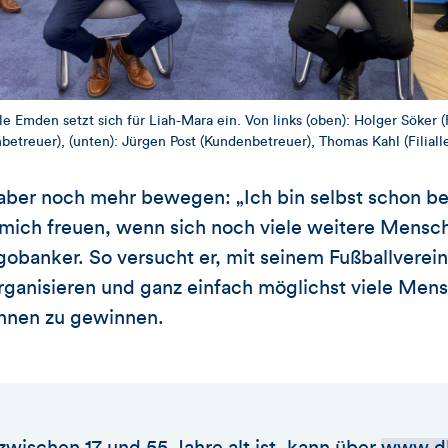
e Emden setzt sich für Liah-Mara ein. Von links (oben): Holger Söker (Fi
etreuer), (unten): Jürgen Post (Kundenbetreuer), Thomas Kahl (Filialle
ber noch mehr bewegen: „Ich bin selbst schon b
 mich freuen, wenn sich noch viele weitere Mensc
gobanker. So versucht er, mit seinem Fußballverei
rganisieren und ganz einfach möglichst viele Men
innen zu gewinnen.
wischen 17 und 55 Jahre alt ist, kann über
www.dk