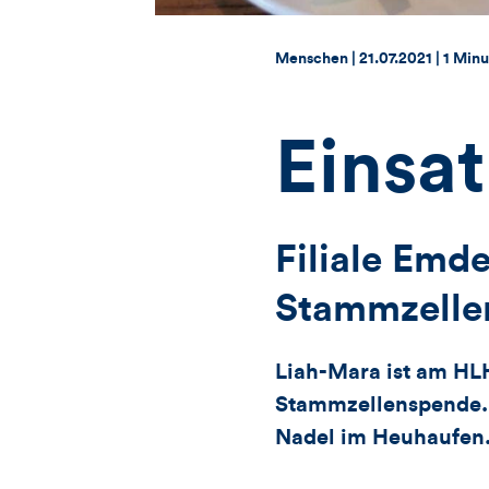
Thema:
Datum:
Menschen |
21.07.2021
|
1 Minu
Einsat
Filiale Emd
Stammzelle
Liah-Mara ist am HLH
Stammzellenspende. 
Nadel im Heuhaufen