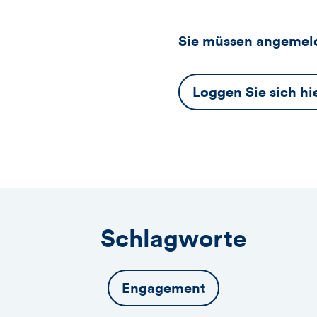
Sie müssen angemeld
Dieser
Loggen Sie sich hi
Button
öffnet
das
Anmeldeformular
Schlagworte
Engagement