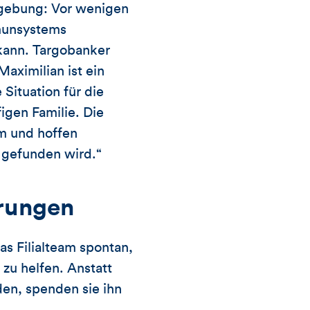
Artikels
gebung: Vor wenigen
munsystems
 kann. Targobanker
aximilian ist ein
Situation für die
figen Familie. Die
um und hoffen
 gefunden wird.“
erungen
as Filialteam spontan,
zu helfen. Anstatt
en, spenden sie ihn