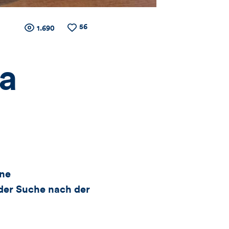
56
Zähler
Anzahl
Anzahl
1.690
der
der
Views
Likes
für
ra
Views,
Likes
und
ine
Kommentare
der Suche nach der
dieses