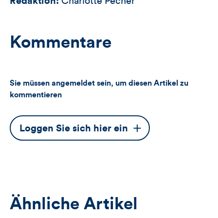
Redaktion:
Charlotte Pecher
Kommentare
Sie müssen angemeldet sein, um diesen Artikel zu
kommentieren
Dieser
Loggen Sie sich hier ein
Button
öffnet
das
Anmeldeformular
Ähnliche Artikel