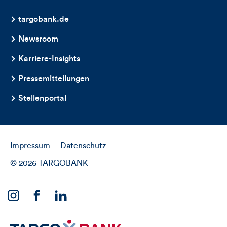
targobank.de
Newsroom
Karriere-Insights
Pressemitteilungen
Stellenportal
Impressum
Datenschutz
© 2026 TARGOBANK
Link
Link
Link
zu
zu
zu