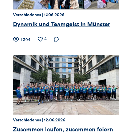
dieses
Thema:
Datum:
Verschiedenes |
17.06.2026
Artikels
Dynamik und Teamgeist in Münster
Zähler
Anzahl
4
Anzahl der
1
Anzahl
1.304
der
Kommentare
der
für
Likes
Views
Views,
Likes
und
Kommentare
dieses
Thema:
Datum:
Verschiedenes |
12.06.2026
Artikels
Zusammen laufen, zusammen feiern