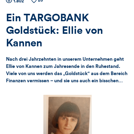
20
Zähler
Anzahl
1.802
Anzahl
der
der
für
Views
Likes
Ein TARGOBANK
Views,
Goldstück: Ellie von
Likes
Kannen
und
Nach drei Jahrzehnten in unserem Unternehmen geht
Kommentare
Ellie von Kannen zum Jahresende in den Ruhestand.
Viele von uns werden das „Goldstück“ aus dem Bereich
dieses
Finanzen vermissen – und sie uns auch ein bisschen…
Artikels