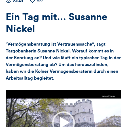
126
Zähler
Anzahl
2.549
Anzahl
der
der
für
Views
Likes
Ein Tag mit… Susanne
Views,
Nickel
Likes
"Vermögensberatung ist Vertrauenssache", sagt
und
Targobankerin Susanne Nickel. Worauf kommt es in
der Beratung an? Und wie läuft ein typischer Tag in der
Kommentare
Vermögensberatung ab? Um das herauszufinden,
haben wir die Kölner Vermögensberaterin durch einen
dieses
Arbeitsalltag begleitet.
Artikels
Video-
Player