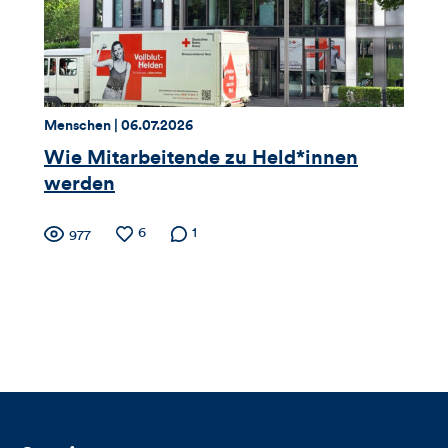
und
Kommentare
dieses
Thema:
Datum:
Menschen |
06.07.2026
Artikels
Wie Mitarbeitende zu Held*innen
werden
Zähler
Anzahl
6
Anzahl der
1
Anzahl
977
der
Kommentare
der
für
Likes
Views
Views,
Likes
und