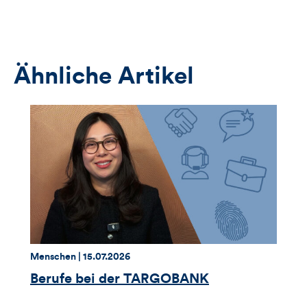
öffnet
das
Anmeldeformular
Ähnliche Artikel
Thema:
Datum:
Menschen |
15.07.2026
Berufe bei der TARGOBANK